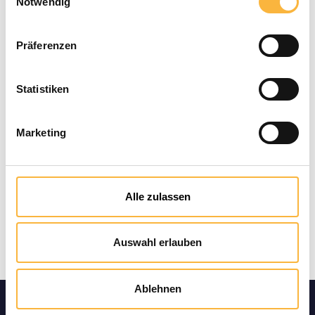
Notwendig
Quantité de produit : Entrez la quant
Ajouter au panier
Präferenzen
Modes de paiement
Statistiken
Marketing
Alle zulassen
Auswahl erlauben
Ablehnen
Informatio