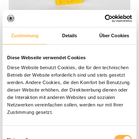
Note moyenne de 0 sur 5 étoiles
0 évaluations
Zustimmung
Details
Über Cookies
Quantité
Prix unitaire
Diese Webseite verwendet Cookies
0,45 €
À
99
Diese Website benutzt Cookies, die für den technischen
0,39 €
À partir de
100
Betrieb der Website erforderlich sind und stets gesetzt
werden. Andere Cookies, die den Komfort bei Benutzung
dieser Website erhöhen, der Direktwerbung dienen oder
Prix TTC, frais de livraison en sus
die Interaktion mit anderen Websites und sozialen
Netzwerken vereinfachen sollen, werden nur mit Ihrer
Zustimmung gesetzt.
Disponible dans le délai de livraison
indiqué
Einwilligungsauswahl