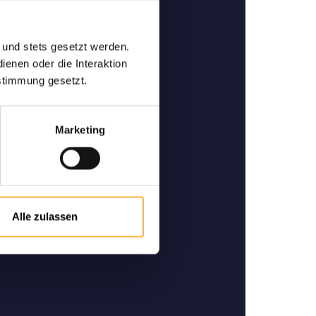
abeilles de qualité
 und stets gesetzt werden.
e et spécialiste pour l'achat
enen oder die Interaktion
 et des reines d'abeilles de
stimmung gesetzt.
alité.
Marketing
Alle zulassen