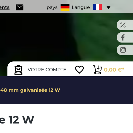
ients
pays
Langue
0,00 €*
VOTRE COMPTE
448 mm galvanisée 12 W
e 12 W