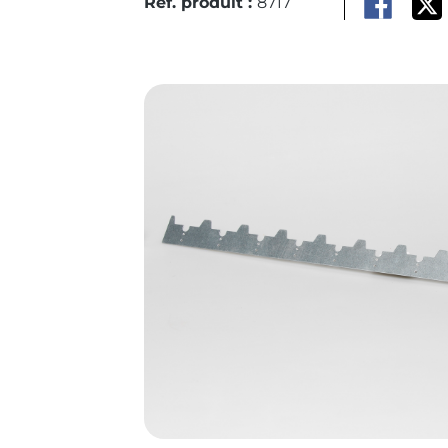
Réf. produit :
8717
Ignorer la galerie d'images