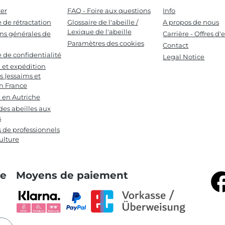
er
FAQ - Foire aux questions
Info
e de rétractation
Glossaire de l'abeille /
A propos de nous
Lexique de l'abeille
ns générales de
Carrière - Offres d
Paramètres des cookies
Contact
e de confidentialité
Legal Notice
n et expédition
s (essaims et
en France
n en Autriche
des abeilles aux
s
s de professionnels
ulture
te
Moyens de paiement