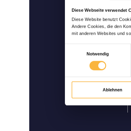
Diese Webseite verwendet 
Garantie de Livrai
Diese Website benutzt Cookie
vo
Andere Cookies, die den Komf
Jusqu’à votre domicile: no
mit anderen Websites und so
livraison viva
Einwilligungsauswahl
Notwendig
Ablehnen