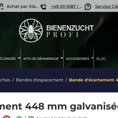
Achat par Klarna
+49 (0) 6187 / 207 57 86
Service Cl
FÉCONDÉE
KITS DE DÉMARRAGE
ACCESSOIRES
BLOG
uches
Bandes d'espacement
Bande d'écartement 
ment 448 mm galvanisé