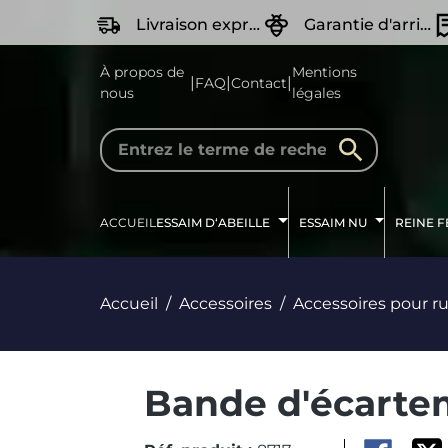
recherche
Passer à la navigation principale
Livraison express
Garantie d'arrivée Vivante
À propos de
Mentions
|
|
|
FAQ
Contact
nous
légales
ACCUEIL
ESSAIM D‘ABEILLE
ESSAIM NU
REINE 
Accueil
Accessoires
Accessoires pour r
Bande d'écarte