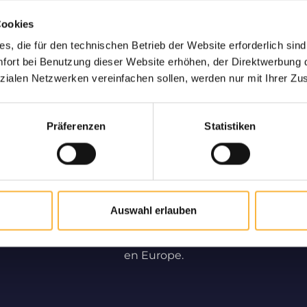
Cookies
son Vivante chez
Uniquement des 
s, die für den technischen Betrieb der Website erforderlich sind
us
Partenaire de longue dat
ort bei Benutzung dieser Website erhöhen, der Direktwerbung di
et la vente des essaims
us vous garantissons une
zialen Netzwerken vereinfachen sollen, werden nur mit Ihrer Zu
qu
nte et sûre.
Präferenzen
Statistiken
Apiculture professionnelle
Profitez de notre apiculture et notre service Pro. Nous
Auswahl erlauben
contribuons de manière significative à la
multiplication des abeilles en France, en Belgique et
en Europe.