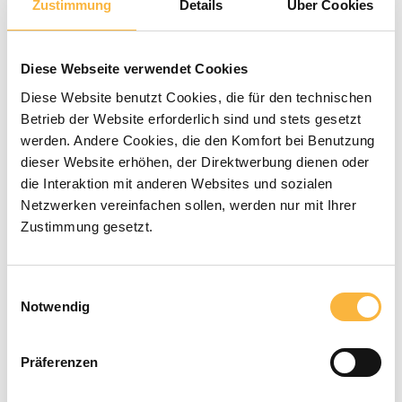
Zustimmung
Details
Über Cookies
Note moyenne de 0 sur 5 étoiles
0 évaluations
Diese Webseite verwendet Cookies
1,15 €*
Diese Website benutzt Cookies, die für den technischen
Betrieb der Website erforderlich sind und stets gesetzt
werden. Andere Cookies, die den Komfort bei Benutzung
Prix TTC, frais de livraison en sus
dieser Website erhöhen, der Direktwerbung dienen oder
die Interaktion mit anderen Websites und sozialen
Disponible dans le délai de livraison
Netzwerken vereinfachen sollen, werden nur mit Ihrer
Zustimmung gesetzt.
indiqué
Quantité de produit : Entrez la quant
Ajouter au panier
Einwilligungsauswahl
Notwendig
Modes de paiement
Präferenzen