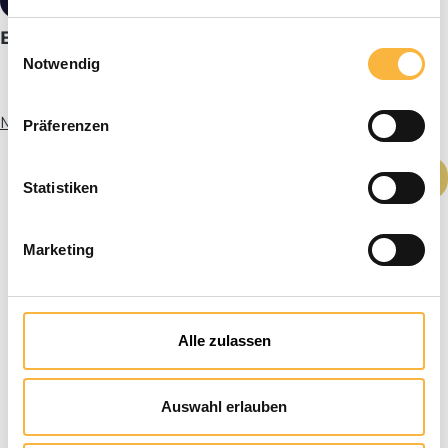
19,90 €*
Bieno®Optic Kopfbandlupe
Einwilligungsauswahl
Notwendig
Mehr Infos
Präferenzen
Produkt Anzahl: Gib den gewünschten We
In den Warenkorb
Statistiken
Marketing
Alle zulassen
Auswahl erlauben