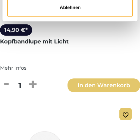
Ablehnen
14,90 €*
Kopfbandlupe mit Licht
Mehr Infos
Produkt Anzahl: Gib den gewünschten We
In den Warenkorb