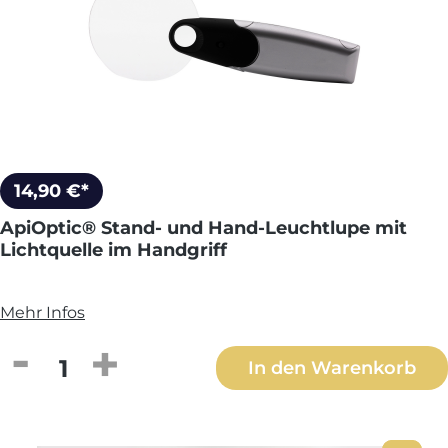
14,90 €*
ApiOptic® Stand- und Hand-Leuchtlupe mit
Lichtquelle im Handgriff
Mehr Infos
Produkt Anzahl: Gib den gewünschten We
In den Warenkorb