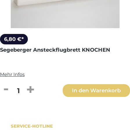
6,80 €*
Segeberger Ansteckflugbrett KNOCHEN
Mehr Infos
Produkt Anzahl: Gib den gewünschten We
In den Warenkorb
SERVICE-HOTLINE