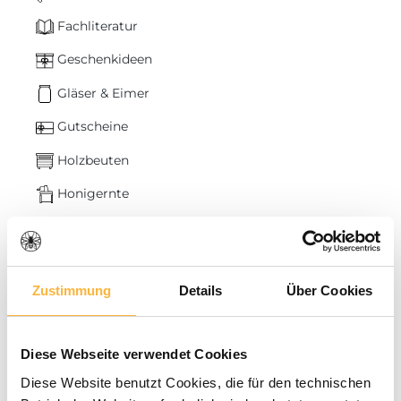
Fachliteratur
Geschenkideen
Gläser & Eimer
Gutscheine
Holzbeuten
Honigernte
Honigverkauf
Insektenhotels & Saat
Zustimmung
Details
Über Cookies
Smoker & Rauch
Styroporbeuten
Diese Webseite verwendet Cookies
Frankenbeute
Diese Website benutzt Cookies, die für den technischen
Segeberger Beute