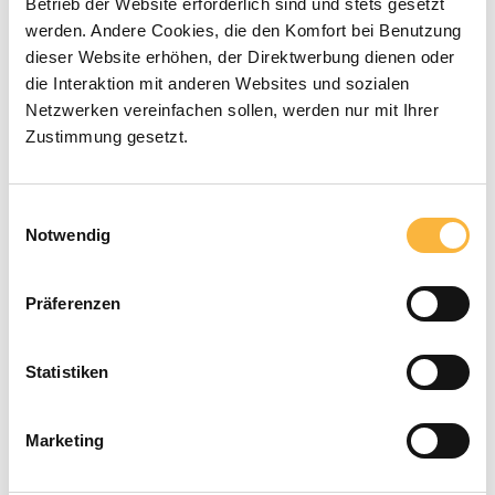
Betrieb der Website erforderlich sind und stets gesetzt
Beute
werden. Andere Cookies, die den Komfort bei Benutzung
dieser Website erhöhen, der Direktwerbung dienen oder
Zubehör passend für Hochboden
die Interaktion mit anderen Websites und sozialen
Zubehör passend für Hoch- und Flachboden
Netzwerken vereinfachen sollen, werden nur mit Ihrer
Zustimmung gesetzt.
Zubehör passend für Flachboden
Zubehör passend für Alt-Wanderboden
Einwilligungsauswahl
Beutenschutz
Notwendig
Varroa & Reinigung
Wachs & Gewinnung
Präferenzen
Werkzeuge
Statistiken
% Restposten %
Königinnenzucht
Marketing
Kerzenherstellung