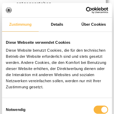
entgegenstehen.
6) Nutzung von
Zustimmung
Details
Über Cookies
Kundendaten zur
Direktwerbung
Diese Webseite verwendet Cookies
Campaign.Plus
Diese Website benutzt Cookies, die für den technischen
Betrieb der Website erforderlich sind und stets gesetzt
Der Versand unserer E-Mail-Newsletter
werden. Andere Cookies, die den Komfort bei Benutzung
erfolgt über diesen Anbieter:
dieser Website erhöhen, der Direktwerbung dienen oder
Campaign.Plus GmbH, Schulgasse 5,
die Interaktion mit anderen Websites und sozialen
84359 Simbach am Inn, Deutschland
Netzwerken vereinfachen sollen, werden nur mit Ihrer
Zustimmung gesetzt.
Auf Basis unseres berechtigten
Interesses an einem effektiven und
Einwilligungsauswahl
nutzerfreundlichen Newsletter-
Notwendig
Marketing geben wir Ihre bei der