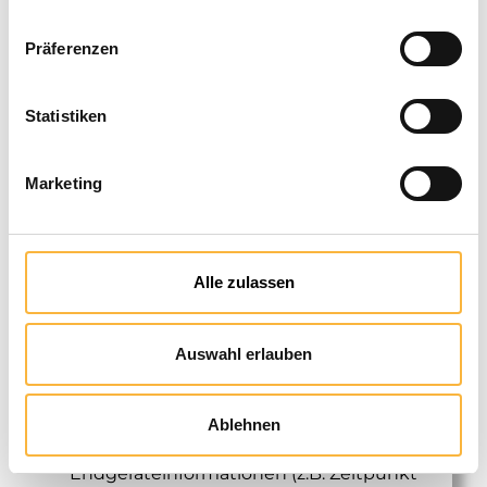
Newsletter-Anmeldung
bereitgestellten Daten gem. Art. 6 Abs.
Präferenzen
1 lit. f DSGVO an diesen Anbieter weiter,
damit dieser den Newsletterversand in
Statistiken
unserem Auftrag übernimmt.
Marketing
Vorbehaltlich Ihrer ausdrücklichen
Einwilligung gem. Art. 6 Abs. 1 lit. a
DSGVO führt der Anbieter darüber
hinaus eine statistische
Alle zulassen
Erfolgsauswertung von Newsletter-
Kampagnen mittels Web Beacons bzw.
Zählpixel in den versendeten E-Mails
Auswahl erlauben
durch, die Öffnungsraten und
spezifische Interaktionen mit den
Inhalten des Newsletters messen
Ablehnen
können. Dabei werden auch
Endgeräteinformationen (z.B. Zeitpunkt