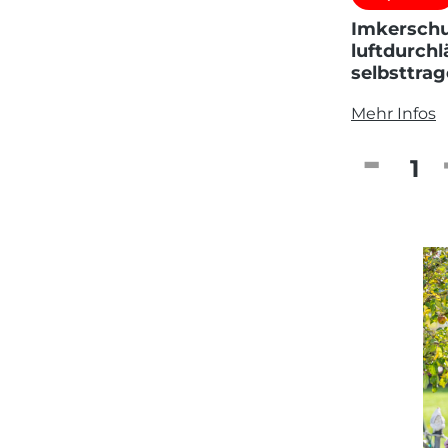
Imkerschu
luftdurchl
selbsttra
Mehr Infos
Produkt