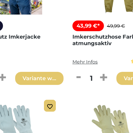
43,99 €*
49,99 €
tz Imkerjacke
Imkerschutzhose Far
atmungsaktiv
Mehr Infos
 Anzahl: Gib den gewünschten Wert ei
Produkt Anzahl: 
Variante wählen
Var