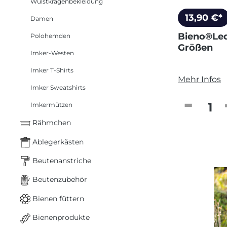
Wulstkragenbekleidung
13,90 €*
Damen
Bieno®Led
Polohemden
Größen
Imker-Westen
Imker T-Shirts
Mehr Infos
Imker Sweatshirts
Produkt
Imkermützen
Rähmchen
Ablegerkästen
Beutenanstriche
Beutenzubehör
Bienen füttern
Bienenprodukte