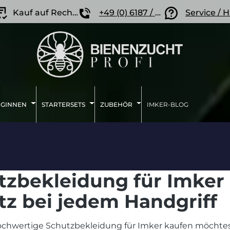
Kauf auf Rechnung
+49 (0) 6187 / 207 57 86
Service / H
IGINNEN
STARTERSETS
ZUBEHÖR
IMKER-BLOG
tzbekleidung für Imker 
tz bei jedem Handgriff
hwertige Schutzbekleidung für Imker kaufen möchtest, 