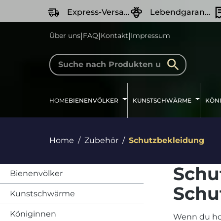
springen
Zur Hauptnavigation springen
Express-Versand
Lebendgarantie
|
|
|
Über uns
FAQ
Kontakt
Impressum
HOME
BIENENVÖLKER
KUNSTSCHWÄRME
KÖN
Home
Zubehör
Schutzbekleidung
Schu
Bienenvölker
Schu
Kunstschwärme
Königinnen
Wenn du hoc