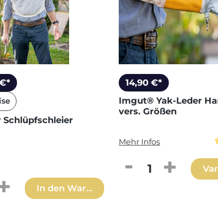
 €*
14,90 €*
Imgut® Yak-Leder H
ise
vers. Größen
 Schlüpfschleier
Mehr Infos
Produkt Anzahl: 
Var
 Anzahl: Gib den gewünschten Wert ei
In den Warenkorb