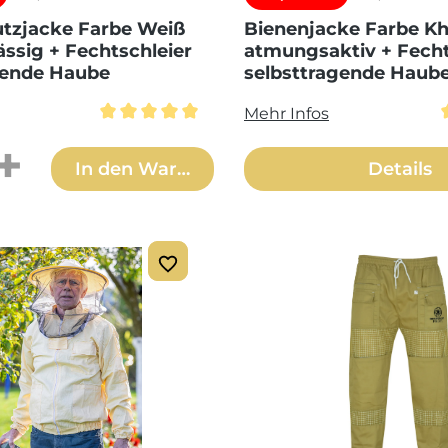
tzjacke Farbe Weiß
Bienenjacke Farbe Kh
ässig + Fechtschleier
atmungsaktiv + Fecht
gende Haube
selbsttragende Haub
Mehr Infos
Durchschnittliche Bewertung von 5 von 5 
 Anzahl: Gib den gewünschten Wert ei
In den Warenkorb
Details