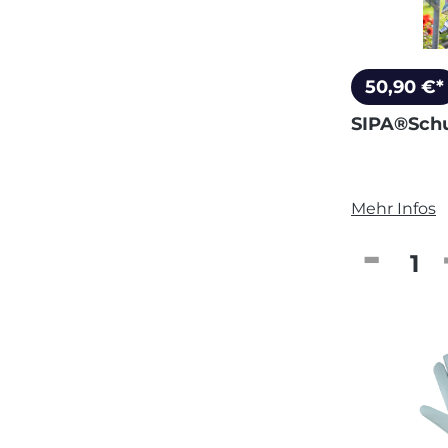
50,90 €*
SIPA®Schu
Mehr Infos
Produkt