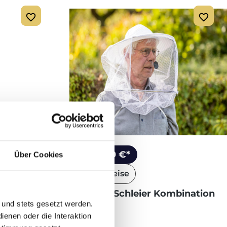
ab 22,90 €*
Über Cookies
rbe Khaki
Staffelpreise
schleier
Ami-Hut/Schleier Kombination
e
Gr. 59
 und stets gesetzt werden.
enen oder die Interaktion