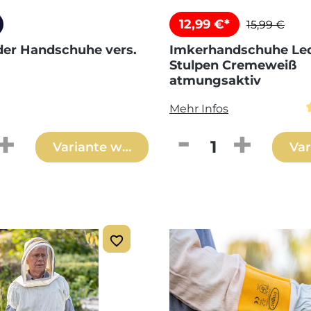
12,99 €*
15,99 €
er Handschuhe vers.
Imkerhandschuhe Le
Stulpen Cremeweiß
atmungsaktiv
Mehr Infos
 Anzahl: Gib den gewünschten Wert ei
Produkt Anzahl: 
Variante wählen
Var