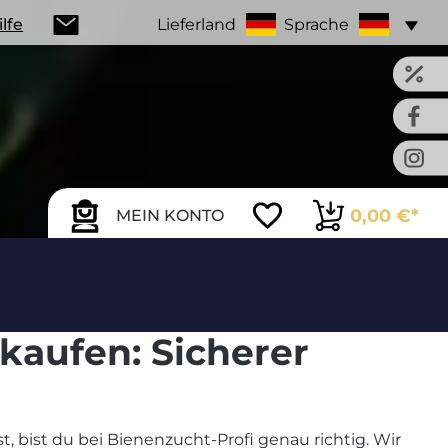
ilfe
Lieferland
Sprache
0,00 €*
MEIN KONTO
kaufen: Sicherer
bist du bei Bienenzucht-Profi genau richtig. Wir