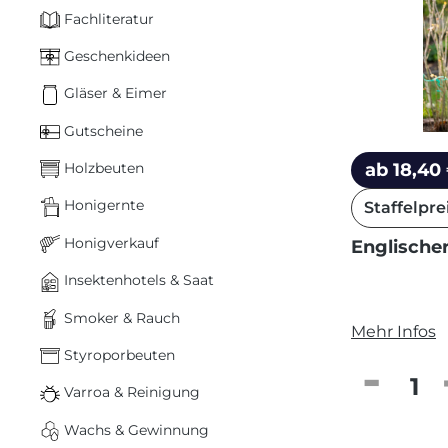
Fachliteratur
Geschenkideen
Gläser & Eimer
Gutscheine
ab 18,40
Holzbeuten
Honigernte
Staffelpre
Honigverkauf
Englischer
Insektenhotels & Saat
Smoker & Rauch
Mehr Infos
Styroporbeuten
Produkt
Varroa & Reinigung
Wachs & Gewinnung