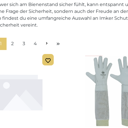
 wer sich am Bienenstand sicher fühlt, kann entspannt u
ine Frage der Sicherheit, sondern auch der Freude an de
 findest du eine umfangreiche Auswahl an Imker Schutz
cherheit vereint.
Seite
Seite
Seite
Seite
1
2
3
4