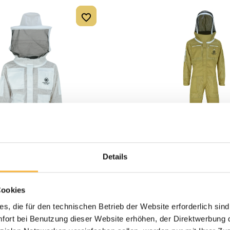
63,99 €*
59,99 €
69,99 €
Details
e Farbe Weiß
Imkerschutzanzug Fa
tiv + Rundschleier
atmungsaktiv + Fecht
Cookies
selbsttragende Haub
s, die für den technischen Betrieb der Website erforderlich sind
Mehr Infos
ort bei Benutzung dieser Website erhöhen, der Direktwerbung di