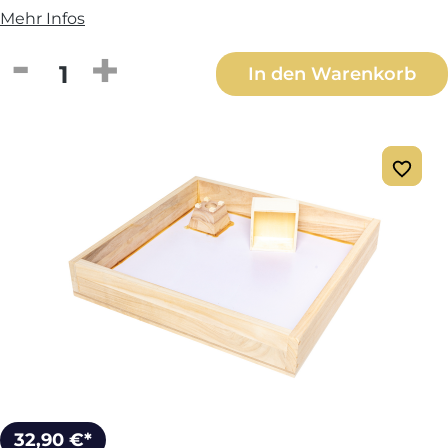
Mehr Infos
Produkt Anzahl: Gib den gewünschten We
In den Warenkorb
32,90 €*