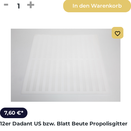
Produkt Anzahl: Gib den gewünschten We
In den Warenkorb
7,60 €*
12er Dadant US bzw. Blatt Beute Propolisgitter