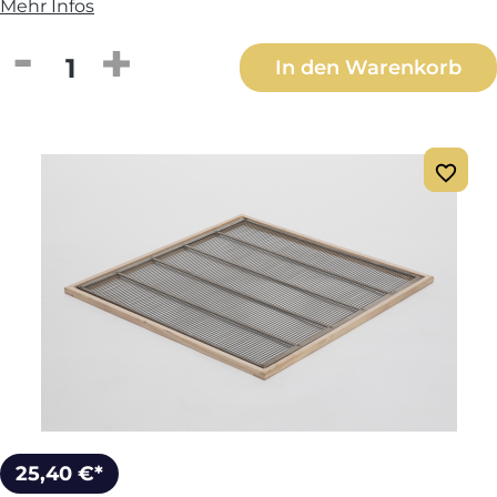
Mehr Infos
Produkt Anzahl: Gib den gewünschten We
In den Warenkorb
25,40 €*