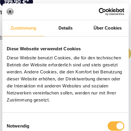
199,90 €*
12er Dadant Blatt Holzbeute
Zustimmung
Details
Über Cookies
Mehr Infos
Durchschnittl
Diese Webseite verwendet Cookies
Produkt Anzahl: Gib den gewünschten We
In den Warenkorb
Diese Website benutzt Cookies, die für den technischen
Betrieb der Website erforderlich sind und stets gesetzt
werden. Andere Cookies, die den Komfort bei Benutzung
dieser Website erhöhen, der Direktwerbung dienen oder
die Interaktion mit anderen Websites und sozialen
Netzwerken vereinfachen sollen, werden nur mit Ihrer
Zustimmung gesetzt.
Einwilligungsauswahl
Notwendig