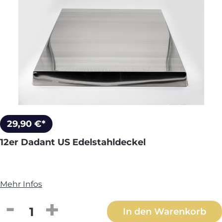
29,90 €*
12er Dadant US Edelstahldeckel
Mehr Infos
Produkt Anzahl: Gib den gewünschten We
In den Warenkorb