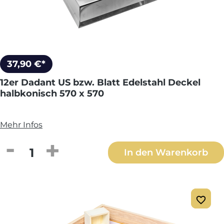
37,90 €*
12er Dadant US bzw. Blatt Edelstahl Deckel
halbkonisch 570 x 570
Mehr Infos
Produkt Anzahl: Gib den gewünschten We
In den Warenkorb