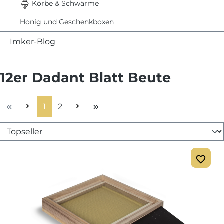
Körbe & Schwärme
Honig und Geschenkboxen
Imker-Blog
12er Dadant Blatt Beute
Seite
Seite
1
2