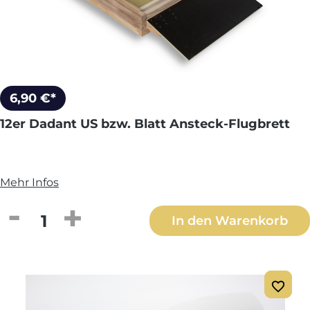
6,90 €*
12er Dadant US bzw. Blatt Ansteck-Flugbrett
Mehr Infos
Produkt Anzahl: Gib den gewünschten We
In den Warenkorb