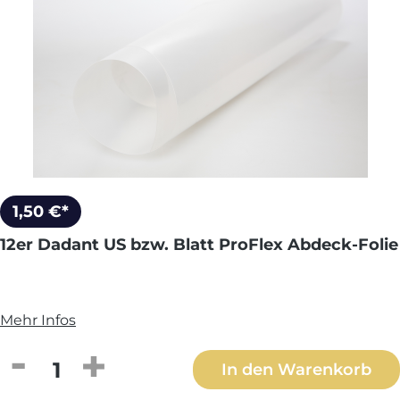
1,50 €*
12er Dadant US bzw. Blatt ProFlex Abdeck-Folie
Mehr Infos
Produkt Anzahl: Gib den gewünschten We
In den Warenkorb