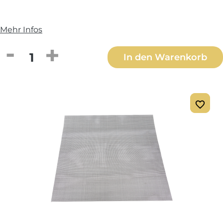
Mehr Infos
Produkt Anzahl: Gib den gewünschten We
In den Warenkorb