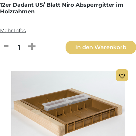
12er Dadant US/ Blatt Niro Absperrgitter im
Holzrahmen
Mehr Infos
Produkt Anzahl: Gib den gewünschten We
In den Warenkorb