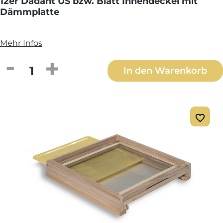
12er Dadant US bzw. Blatt Innendeckel mit
Dämmplatte
Mehr Infos
Produkt Anzahl: Gib den gewünschten We
In den Warenkorb