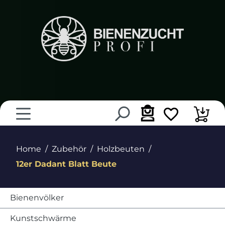
alt springen
Home
Zubehör
Holzbeuten
12er Dadant Blatt Beute
Bienenvölker
Kunstschwärme