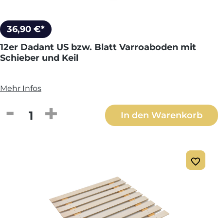
36,90 €*
12er Dadant US bzw. Blatt Varroaboden mit
Schieber und Keil
Mehr Infos
Produkt Anzahl: Gib den gewünschten We
In den Warenkorb