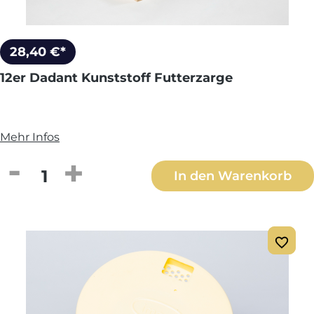
28,40 €*
12er Dadant Kunststoff Futterzarge
Mehr Infos
Produkt Anzahl: Gib den gewünschten We
In den Warenkorb