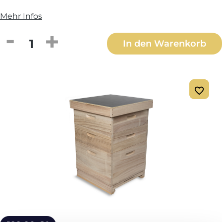
Mehr Infos
Produkt Anzahl: Gib den gewünschten We
In den Warenkorb