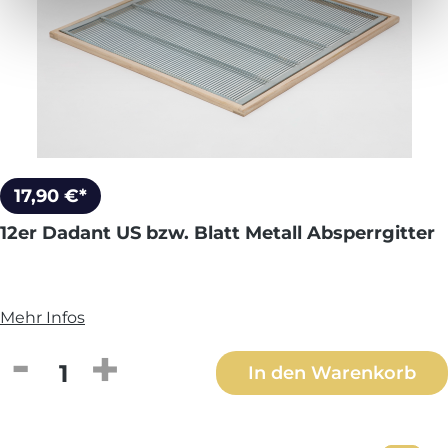
17,90 €*
12er Dadant US bzw. Blatt Metall Absperrgitter
Mehr Infos
Produkt Anzahl: Gib den gewünschten We
In den Warenkorb