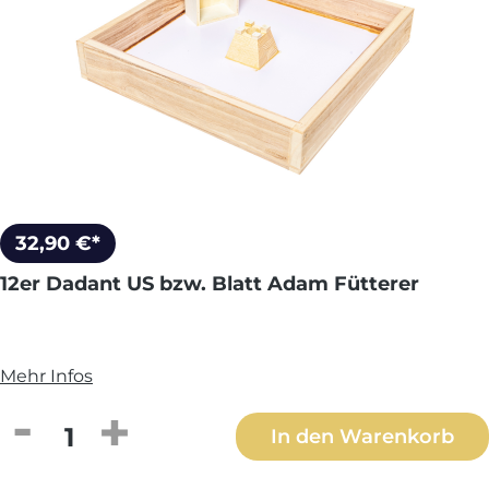
32,90 €*
12er Dadant US bzw. Blatt Adam Fütterer
Mehr Infos
Produkt Anzahl: Gib den gewünschten We
In den Warenkorb