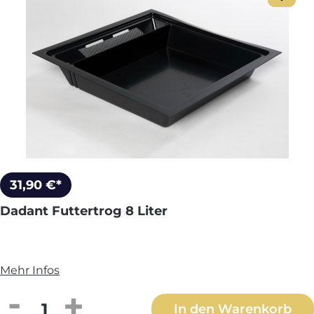
31,90 €*
Dadant Futtertrog 8 Liter
Mehr Infos
Produkt Anzahl: Gib den gewünschten We
In den Warenkorb