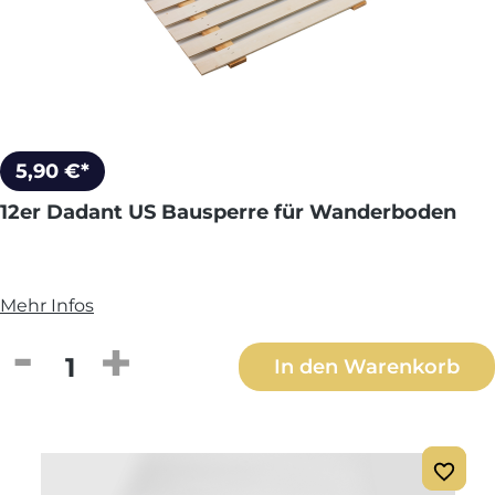
5,90 €*
12er Dadant US Bausperre für Wanderboden
Mehr Infos
Produkt Anzahl: Gib den gewünschten We
In den Warenkorb