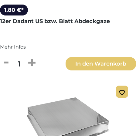
1,80 €*
12er Dadant US bzw. Blatt Abdeckgaze
Mehr Infos
Produkt Anzahl: Gib den gewünschten We
In den Warenkorb