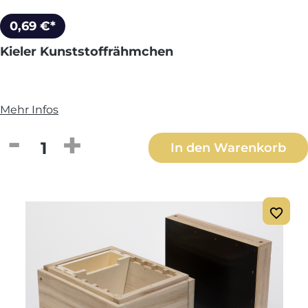
0,69 €*
Kieler Kunststoffrähmchen
Mehr Infos
Produkt Anzahl: Gib den gewünschten We
In den Warenkorb