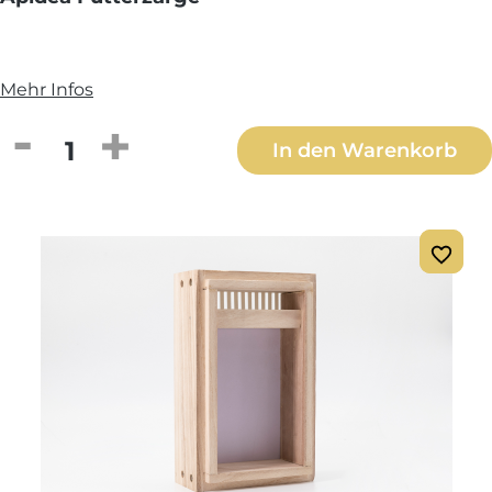
Mehr Infos
Produkt Anzahl: Gib den gewünschten We
In den Warenkorb