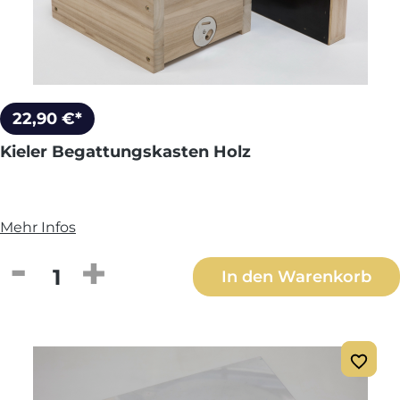
22,90 €*
Kieler Begattungskasten Holz
Mehr Infos
Produkt Anzahl: Gib den gewünschten We
In den Warenkorb