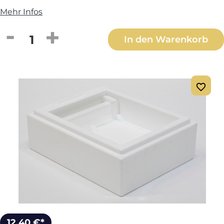
Mehr Infos
Produkt Anzahl: Gib den gewünschten We
In den Warenkorb
12,40 €*