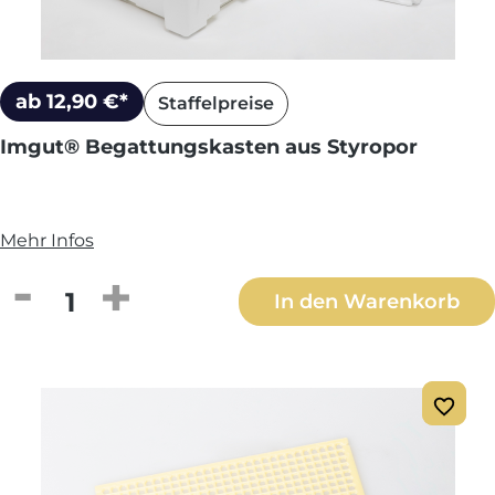
ab 12,90 €*
Staffelpreise
Imgut® Begattungskasten aus Styropor
Mehr Infos
Produkt Anzahl: Gib den gewünschten We
In den Warenkorb