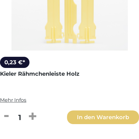
0,23 €*
Kieler Rähmchenleiste Holz
Mehr Infos
Produkt Anzahl: Gib den gewünschten We
In den Warenkorb