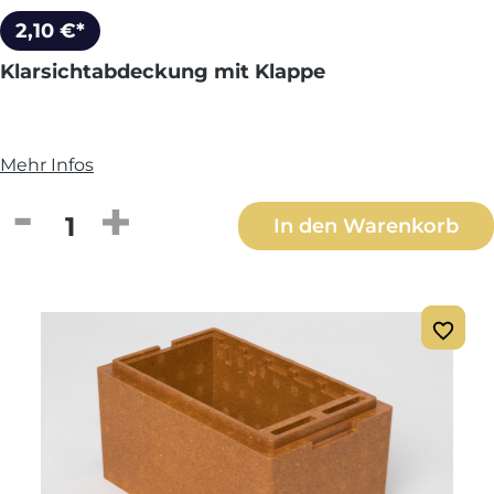
2,10 €*
Klarsichtabdeckung mit Klappe
Mehr Infos
Produkt Anzahl: Gib den gewünschten We
In den Warenkorb