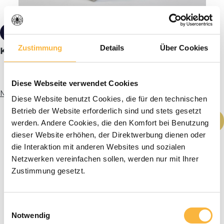
16,90 €*
Zustimmung
Details
Über Cookies
Kieler Begattungskasten aus Styropor®
Diese Webseite verwendet Cookies
Mehr Infos
Diese Website benutzt Cookies, die für den technischen
Betrieb der Website erforderlich sind und stets gesetzt
Produkt Anzahl: Gib den gewünschten We
In den Warenkorb
werden. Andere Cookies, die den Komfort bei Benutzung
dieser Website erhöhen, der Direktwerbung dienen oder
die Interaktion mit anderen Websites und sozialen
Netzwerken vereinfachen sollen, werden nur mit Ihrer
Zustimmung gesetzt.
Einwilligungsauswahl
Notwendig