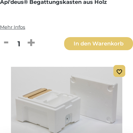
Api'deus® Begattungskasten aus Holz
Mehr Infos
Produkt Anzahl: Gib den gewünschten We
In den Warenkorb