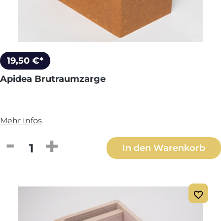
19,50 €*
Apidea Brutraumzarge
Mehr Infos
Produkt Anzahl: Gib den gewünschten We
In den Warenkorb