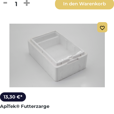
Produkt Anzahl: Gib den gewünschten We
In den Warenkorb
13,30 €*
ApiTek® Futterzarge