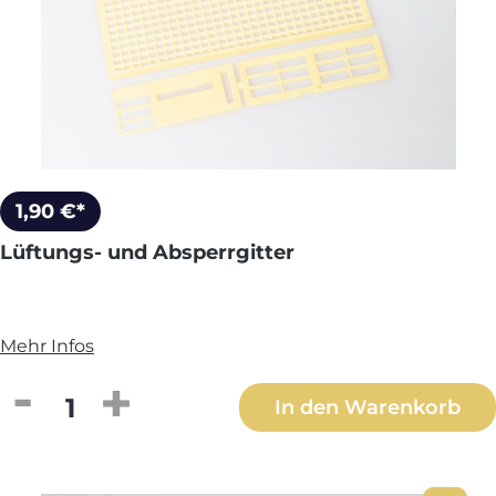
1,90 €*
Lüftungs- und Absperrgitter
Mehr Infos
Produkt Anzahl: Gib den gewünschten We
In den Warenkorb