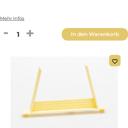
Mehr Infos
Produkt Anzahl: Gib den gewünschten We
In den Warenkorb