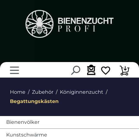
alt springen
Home
Zubehör
Königinnenzucht
Begattungskästen
Bienenvölker
Kunstschwärme