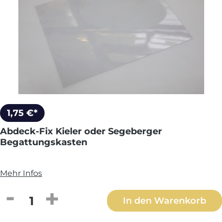
1,75 €*
Abdeck-Fix Kieler oder Segeberger
Begattungskasten
Mehr Infos
Produkt Anzahl: Gib den gewünschten We
In den Warenkorb