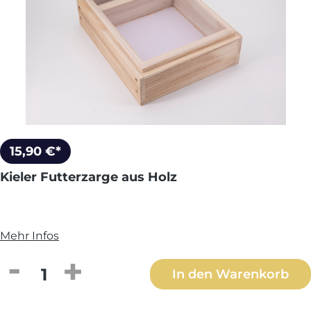
15,90 €*
Kieler Futterzarge aus Holz
Mehr Infos
Produkt Anzahl: Gib den gewünschten We
In den Warenkorb