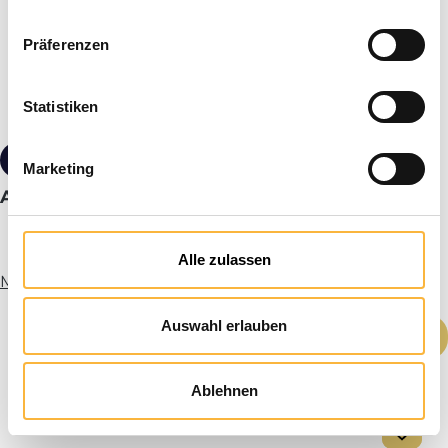
Präferenzen
Statistiken
29,90 €*
Marketing
Apidea Begattungskasten
Alle zulassen
Mehr Infos
Auswahl erlauben
Produkt Anzahl: Gib den gewünschten We
In den Warenkorb
Ablehnen