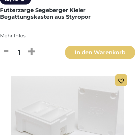
Futterzarge Segeberger Kieler
Begattungskasten aus Styropor
Mehr Infos
Produkt Anzahl: Gib den gewünschten We
In den Warenkorb