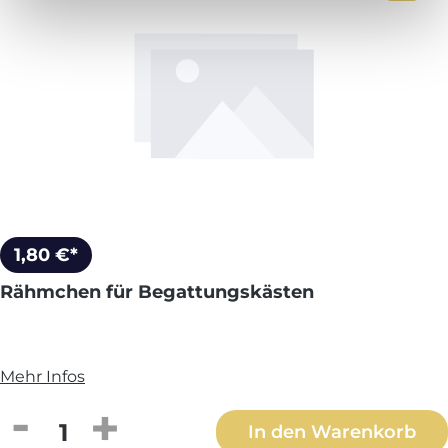
1,80 €*
Rähmchen für Begattungskästen
Mehr Infos
Produkt Anzahl: Gib den gewünschten We
In den Warenkorb