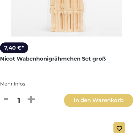
7,40 €*
Nicot Wabenhonigrähmchen Set groß
Mehr Infos
Produkt Anzahl: Gib den gewünschten We
In den Warenkorb