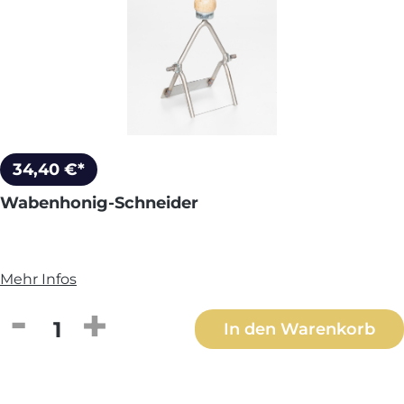
34,40 €*
Wabenhonig-Schneider
Mehr Infos
Produkt Anzahl: Gib den gewünschten We
In den Warenkorb