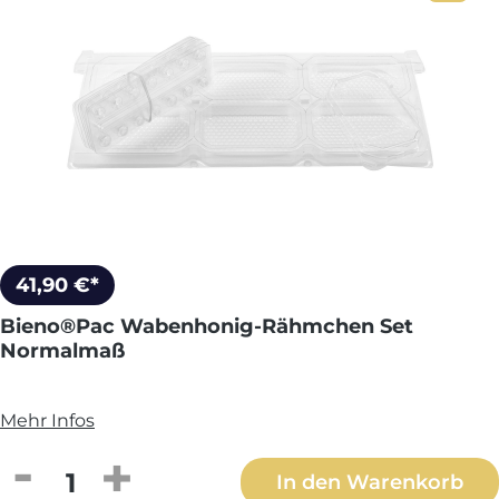
41,90 €*
Bieno®Pac Wabenhonig-Rähmchen Set
Normalmaß
Mehr Infos
Produkt Anzahl: Gib den gewünschten We
In den Warenkorb