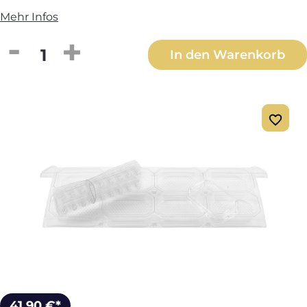
Mehr Infos
Produkt Anzahl: Gib den gewünschten We
In den Warenkorb
41,90 €*