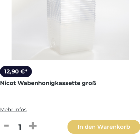
12,90 €*
Nicot Wabenhonigkassette groß
Mehr Infos
Produkt Anzahl: Gib den gewünschten We
In den Warenkorb