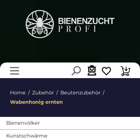
alt springen
Home
Zubehör
Beutenzubehör
Wabenhonig ernten
Bienenvölker
Kunstschwärme