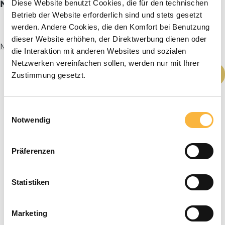
Diese Website benutzt Cookies, die für den technischen
Nicot Wabenhonig Rähmchen klein
Betrieb der Website erforderlich sind und stets gesetzt
werden. Andere Cookies, die den Komfort bei Benutzung
dieser Website erhöhen, der Direktwerbung dienen oder
Mehr Infos
die Interaktion mit anderen Websites und sozialen
Netzwerken vereinfachen sollen, werden nur mit Ihrer
Produkt Anzahl: Gib den gewünschten We
In den Warenkorb
Zustimmung gesetzt.
Einwilligungsauswahl
Notwendig
Präferenzen
Statistiken
Marketing