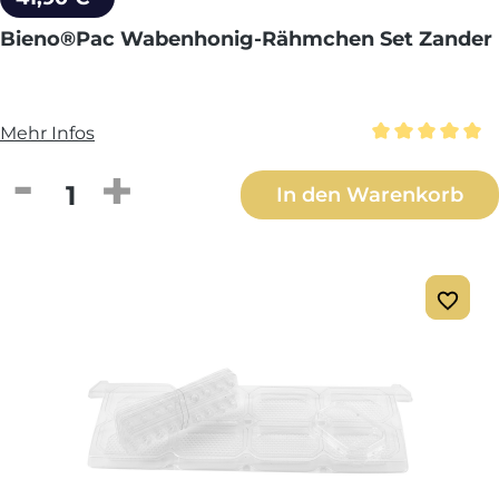
Bieno®Pac Wabenhonig-Rähmchen Set Zander
Mehr Infos
Durchschnittl
Produkt Anzahl: Gib den gewünschten We
In den Warenkorb