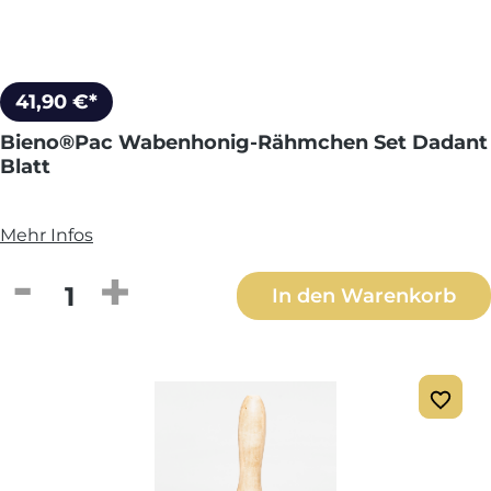
41,90 €*
Bieno®Pac Wabenhonig-Rähmchen Set Dadant
Blatt
Mehr Infos
Produkt Anzahl: Gib den gewünschten We
In den Warenkorb