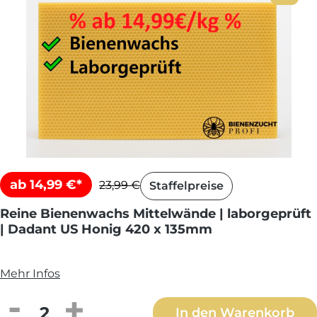
ab 14,99 €*
23,99 €
Staffelpreise
Reine Bienenwachs Mittelwände | laborgeprüft
| Dadant US Honig 420 x 135mm
Mehr Infos
Produkt Anzahl: Gib den gewünschten We
In den Warenkorb