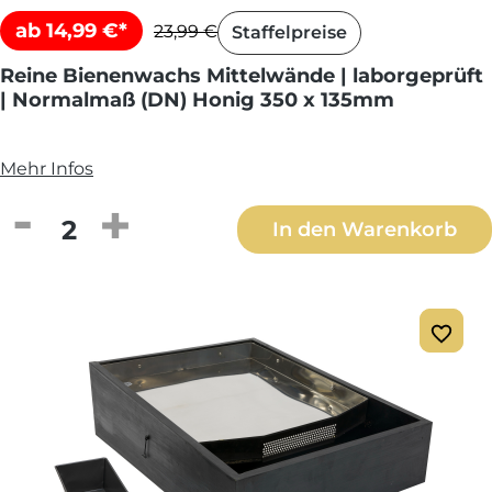
ab 14,99 €*
23,99 €
Staffelpreise
Reine Bienenwachs Mittelwände | laborgeprüft
| Normalmaß (DN) Honig 350 x 135mm
Mehr Infos
Produkt Anzahl: Gib den gewünschten We
In den Warenkorb