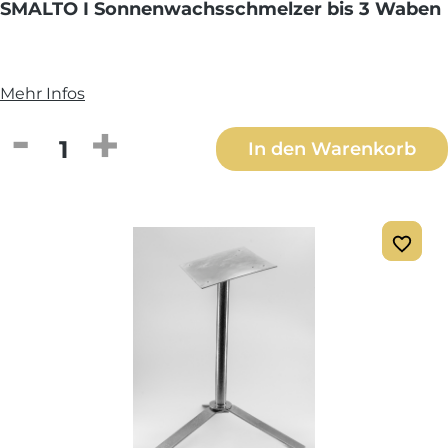
SMALTO I Sonnenwachsschmelzer bis 3 Waben
Mehr Infos
Produkt Anzahl: Gib den gewünschten We
In den Warenkorb