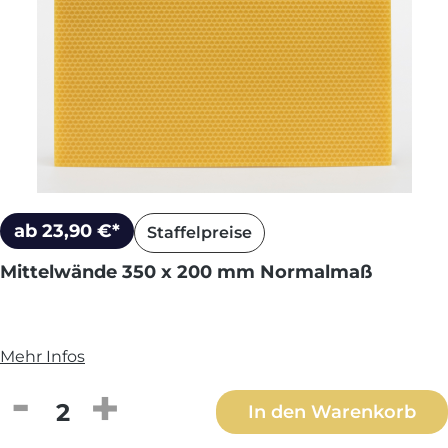
ab 23,90 €*
Staffelpreise
Mittelwände 350 x 200 mm Normalmaß
Mehr Infos
Produkt Anzahl: Gib den gewünschten We
In den Warenkorb