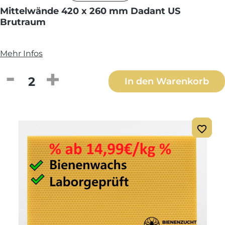
Mittelwände 420 x 260 mm Dadant US
Brutraum
Mehr Infos
Produkt Anzahl: Gib den gewünschten We
In den Warenkorb