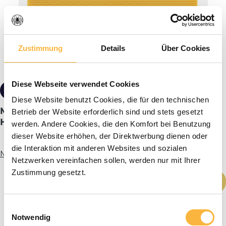
Zustimmung
Details
Über Cookies
Diese Webseite verwendet Cookies
ab 23,90 €*
Staffelpreise
Diese Website benutzt Cookies, die für den technischen
Mittelwände 420 x 117 mm Dadant US
Betrieb der Website erforderlich sind und stets gesetzt
Honigraum Neu
werden. Andere Cookies, die den Komfort bei Benutzung
dieser Website erhöhen, der Direktwerbung dienen oder
die Interaktion mit anderen Websites und sozialen
Mehr Infos
Netzwerken vereinfachen sollen, werden nur mit Ihrer
Zustimmung gesetzt.
Produkt Anzahl: Gib den gewünschten We
In den Warenkorb
Einwilligungsauswahl
Notwendig