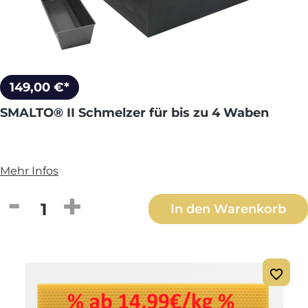
149,00 €*
SMALTO® II Schmelzer für bis zu 4 Waben
Mehr Infos
Produkt Anzahl: Gib den gewünschten We
In den Warenkorb