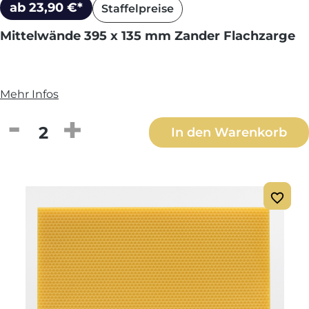
ab 23,90 €*
Staffelpreise
Mittelwände 395 x 135 mm Zander Flachzarge
Mehr Infos
Produkt Anzahl: Gib den gewünschten We
In den Warenkorb