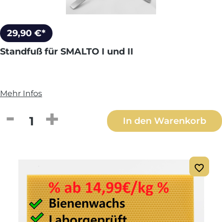
29,90 €*
Standfuß für SMALTO I und II
Mehr Infos
Produkt Anzahl: Gib den gewünschten We
In den Warenkorb