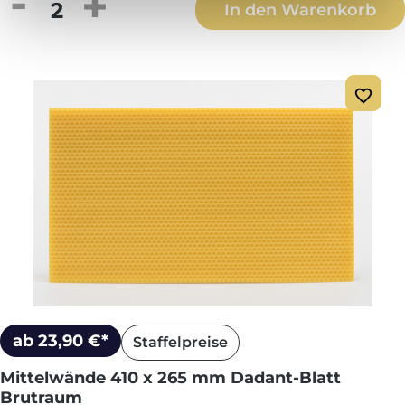
Produkt Anzahl: Gib den gewünschten We
In den Warenkorb
ab 23,90 €*
Staffelpreise
Mittelwände 410 x 265 mm Dadant-Blatt
Brutraum