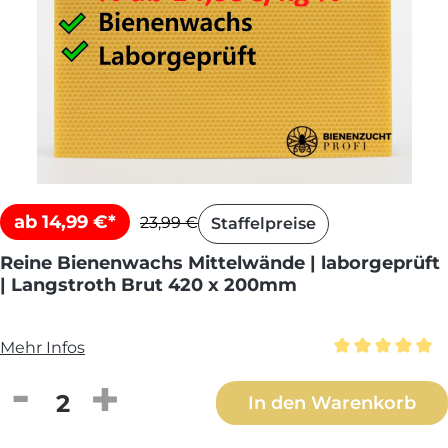
ab 14,99 €*
23,99 €
Staffelpreise
Reine Bienenwachs Mittelwände | laborgeprüft
| Langstroth Brut 420 x 200mm
Mehr Infos
Durchschnittl
Produkt Anzahl: Gib den gewünschten We
In den Warenkorb