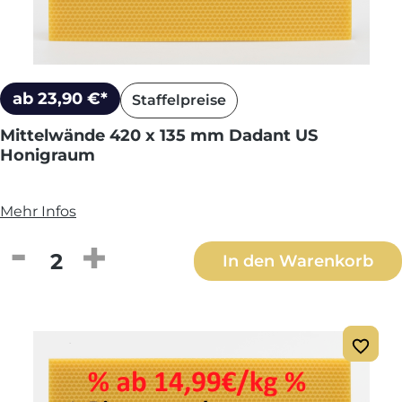
ab 23,90 €*
Staffelpreise
Mittelwände 420 x 135 mm Dadant US
Honigraum
Mehr Infos
Produkt Anzahl: Gib den gewünschten We
In den Warenkorb