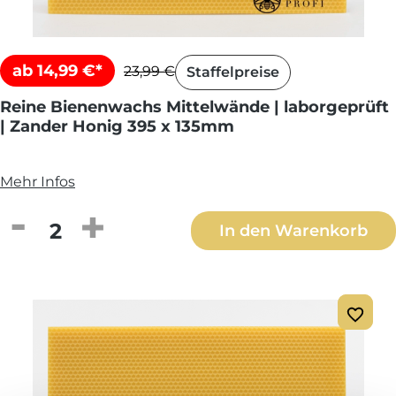
ab 14,99 €*
23,99 €
Staffelpreise
Reine Bienenwachs Mittelwände | laborgeprüft
| Zander Honig 395 x 135mm
Mehr Infos
Produkt Anzahl: Gib den gewünschten We
In den Warenkorb