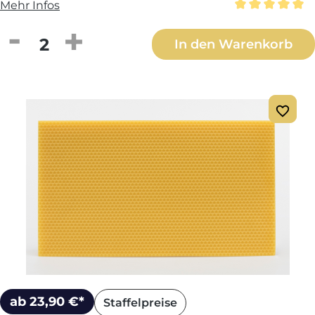
Mehr Infos
Durchschnittl
Produkt Anzahl: Gib den gewünschten We
In den Warenkorb
ab 23,90 €*
Staffelpreise