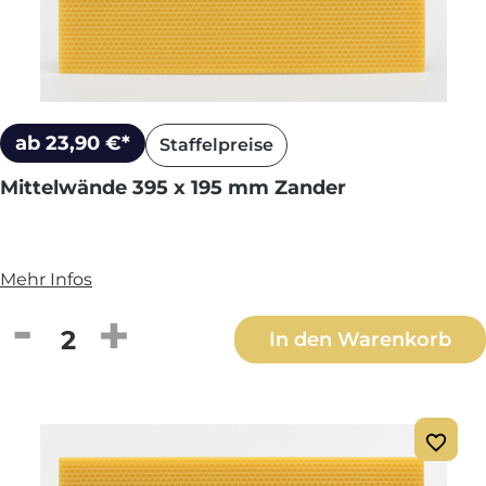
ab 23,90 €*
Staffelpreise
Mittelwände 395 x 195 mm Zander
Mehr Infos
Produkt Anzahl: Gib den gewünschten We
In den Warenkorb