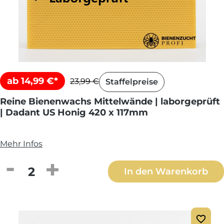
ab 14,99 €*
23,99 €
Staffelpreise
Reine Bienenwachs Mittelwände | laborgeprüft
| Dadant US Honig 420 x 117mm
Mehr Infos
Produkt Anzahl: Gib den gewünschten We
In den Warenkorb