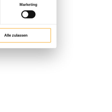
Marketing
n oder benutze die Schaltflächen um
Alle zulassen