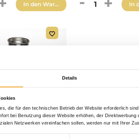
 Anzahl: Gib den gewünschten Wert ei
Produkt Anzahl: 
In den Warenkorb
In 
Details
Cookies
s, die für den technischen Betrieb der Website erforderlich sind
ort bei Benutzung dieser Website erhöhen, der Direktwerbung di
zialen Netzwerken vereinfachen sollen, werden nur mit Ihrer Zu
dose