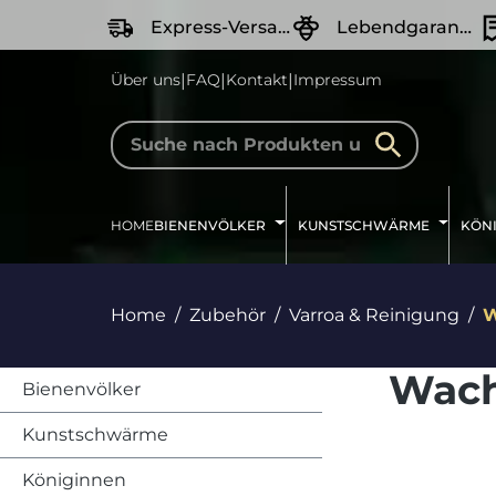
springen
Zur Hauptnavigation springen
Express-Versand
Lebendgarantie
|
|
|
Über uns
FAQ
Kontakt
Impressum
HOME
BIENENVÖLKER
KUNSTSCHWÄRME
KÖN
Home
Zubehör
Varroa & Reinigung
W
Wach
Bienenvölker
Kunstschwärme
Königinnen