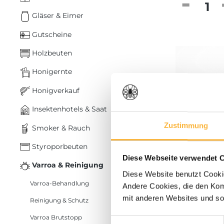
Produkt
Gläser & Eimer
Gutscheine
Holzbeuten
Honigernte
Honigverkauf
Insektenhotels & Saat
Zustimmung
Smoker & Rauch
Styroporbeuten
Diese Webseite verwendet 
Varroa & Reinigung
Diese Website benutzt Cookie
Varroa-Behandlung
Andere Cookies, die den Komf
7,90 €*
mit anderen Websites und so
Reinigung & Schutz
Schwefel
Varroa Brutstopp
Einwilligungsauswahl