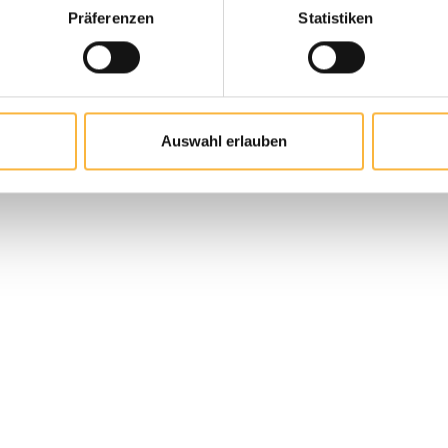
Präferenzen
Statistiken
 Anzahl: Gib den gewünschten Wert ei
In den Warenkorb
Auswahl erlauben