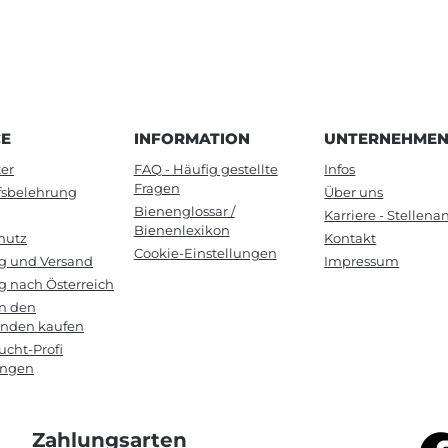
CE
INFORMATION
UNTERNEHME
er
FAQ - Häufig gestellte
Infos
Fragen
fsbelehrung
Über uns
Bienenglossar /
Karriere - Stellen
Bienenlexikon
hutz
Kontakt
Cookie-Einstellungen
ng und Versand
Impressum
g nach Österreich
in den
anden kaufen
cht-Profi
ungen
Zahlungsarten