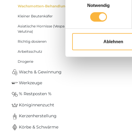
Notwendig
Wachsmotten-Behandlung
Mehr Infos
Kleiner Beutenkäfer
Asiatische Hornisse (Vespa
Produkt
Velutina)
Ablehnen
Richtig dosieren
Arbeitsschutz
Drogerie
Wachs & Gewinnung
Werkzeuge
% Restposten %
Königinnenzucht
Kerzenherstellung
Körbe & Schwärme