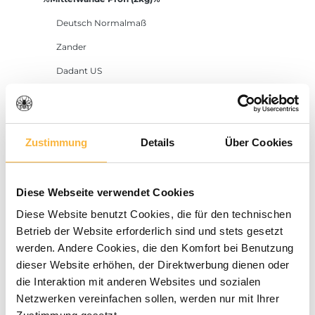
Deutsch Normalmaß
Zander
Dadant US
Dadant Blatt
Langstroth
Zustimmung
Details
Über Cookies
Mittelwände
Sonnenwachsschmelzer
Dampfwachsschmelzer
Diese Webseite verwendet Cookies
Diese Website benutzt Cookies, die für den technischen
Dampfmeister
Betrieb der Website erforderlich sind und stets gesetzt
Wachseimer
werden. Andere Cookies, die den Komfort bei Benutzung
Mittelwand-Gießanlagen
dieser Website erhöhen, der Direktwerbung dienen oder
die Interaktion mit anderen Websites und sozialen
Mittelwand-Gießformen
Netzwerken vereinfachen sollen, werden nur mit Ihrer
Werkzeuge