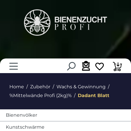
alt springen
Home
Zubehör
Wachs & Gewinnung
%Mittelwände Profi (2kg)%
Dadant Blatt
Bienenvölker
Kunstschwärme