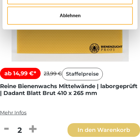
Ablehnen
ab 14,99 €*
23,99 €
Staffelpreise
Reine Bienenwachs Mittelwände | laborgeprüft
| Dadant Blatt Brut 410 x 265 mm
Mehr Infos
Produkt Anzahl: Gib den gewünschten We
In den Warenkorb