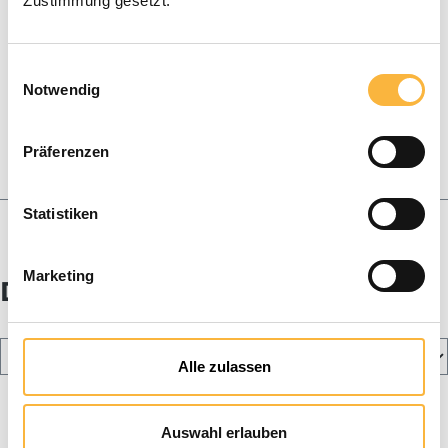
Zustimmung gesetzt.
% Restposten %
Königinnenzucht
Einwilligungsauswahl
Notwendig
Kerzenherstellung
Körbe & Schwärme
Präferenzen
Honig und Geschenkboxen
Statistiken
Imker-Blog
Marketing
Dadant Blatt
Alle zulassen
Auswahl erlauben