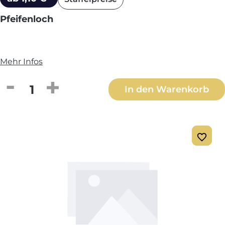
Pfeifenloch
Mehr Infos
Produkt Anzahl: Gib den gewünschten We
In den Warenkorb