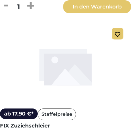
Produkt Anzahl: Gib den gewünschten We
In den Warenkorb
ab 17,90 €*
Staffelpreise
FIX Zuziehschleier