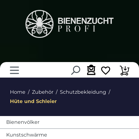
alt springen
Home
Zubehör
Schutzbekleidung
Hüte und Schleier
Bienenvölker
Kunstschwärme