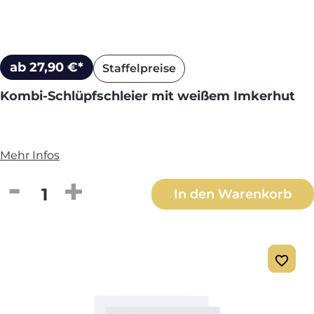
ab 27,90 €*
Staffelpreise
Kombi-Schlüpfschleier mit weißem Imkerhut
Mehr Infos
Produkt Anzahl: Gib den gewünschten We
In den Warenkorb