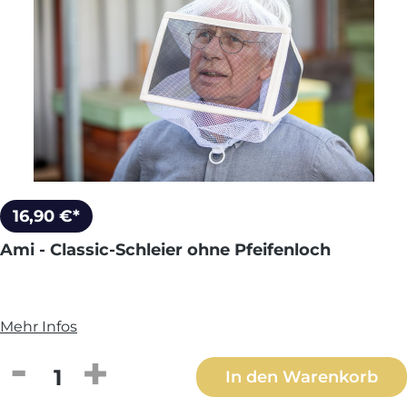
16,90 €*
Ami - Classic-Schleier ohne Pfeifenloch
Mehr Infos
Produkt Anzahl: Gib den gewünschten We
In den Warenkorb