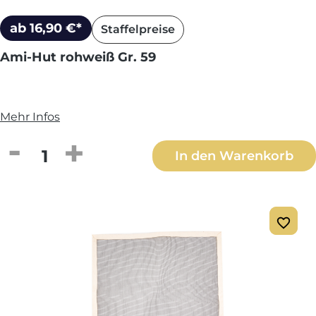
ab 16,90 €*
Staffelpreise
Ami-Hut rohweiß Gr. 59
Mehr Infos
Produkt Anzahl: Gib den gewünschten We
In den Warenkorb