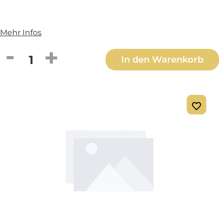
Mehr Infos
Produkt Anzahl: Gib den gewünschten We
In den Warenkorb