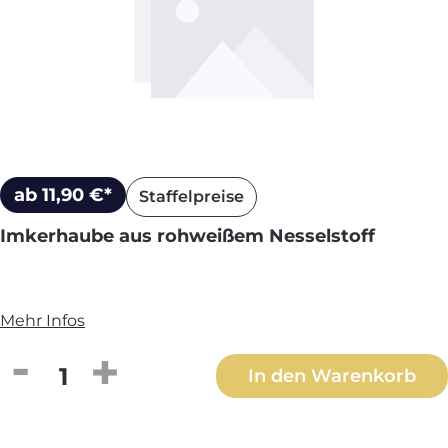
ab 11,90 €*
Staffelpreise
Imkerhaube aus rohweißem Nesselstoff
Mehr Infos
Produkt Anzahl: Gib den gewünschten We
In den Warenkorb