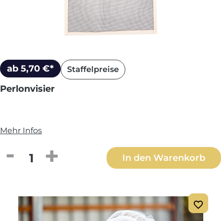
ab 5,70 €*
Staffelpreise
Perlonvisier
Mehr Infos
Produkt Anzahl: Gib den gewünschten We
In den Warenkorb