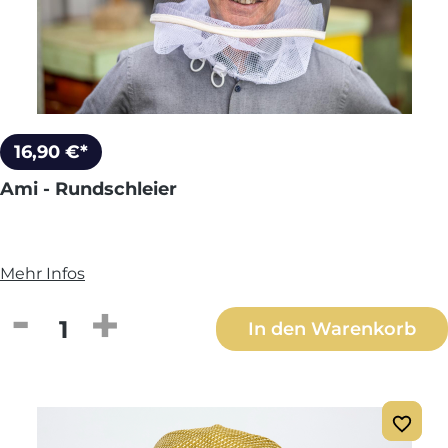
16,90 €*
Ami - Rundschleier
Mehr Infos
Produkt Anzahl: Gib den gewünschten We
In den Warenkorb