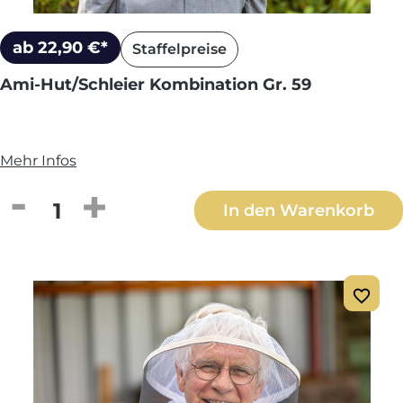
ab 22,90 €*
Staffelpreise
Ami-Hut/Schleier Kombination Gr. 59
Mehr Infos
Produkt Anzahl: Gib den gewünschten We
In den Warenkorb