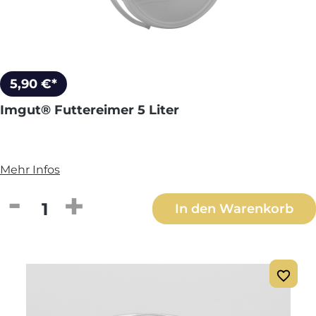
5,90 €*
Imgut® Futtereimer 5 Liter
Mehr Infos
Produkt Anzahl: Gib den gewünschten We
In den Warenkorb