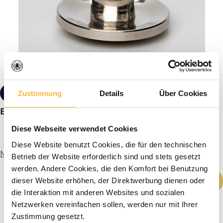
6,50 €*
Zustimmung
Details
Über Cookies
Ballon-Futterteller aus Edelstahl
Diese Webseite verwendet Cookies
Diese Website benutzt Cookies, die für den technischen
Mehr Infos
Betrieb der Website erforderlich sind und stets gesetzt
werden. Andere Cookies, die den Komfort bei Benutzung
Produkt Anzahl: Gib den gewünschten We
In den Warenkorb
dieser Website erhöhen, der Direktwerbung dienen oder
die Interaktion mit anderen Websites und sozialen
Netzwerken vereinfachen sollen, werden nur mit Ihrer
Zustimmung gesetzt.