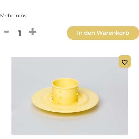
Mehr Infos
Produkt Anzahl: Gib den gewünschten We
In den Warenkorb