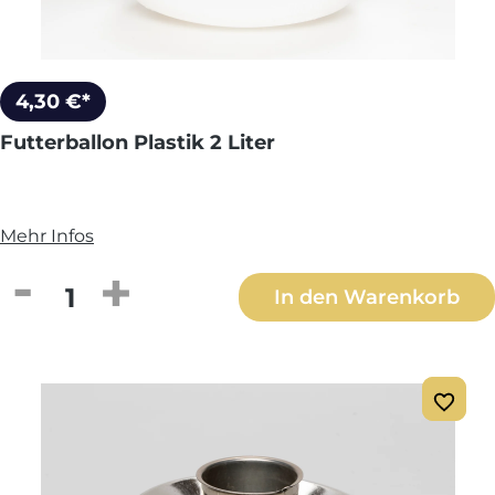
4,30 €*
Futterballon Plastik 2 Liter
Mehr Infos
Produkt Anzahl: Gib den gewünschten We
In den Warenkorb