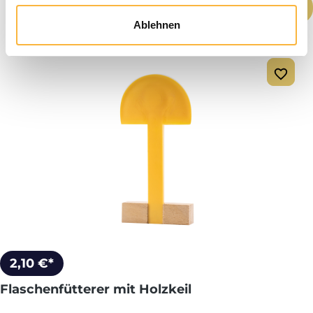
Produkt Anzahl: Gib den gewünschten We
In den Warenkorb
Ablehnen
2,10 €*
Flaschenfütterer mit Holzkeil