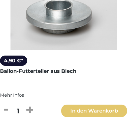
4,90 €*
Ballon-Futterteller aus Blech
Mehr Infos
Produkt Anzahl: Gib den gewünschten We
In den Warenkorb