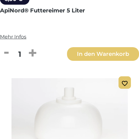
ApiNord® Futtereimer 5 Liter
Mehr Infos
Produkt Anzahl: Gib den gewünschten We
In den Warenkorb