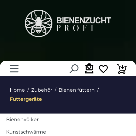
alt springen
Home
Zubehör
Bienen füttern
Futtergeräte
Bienenvölker
Kunstschwärme