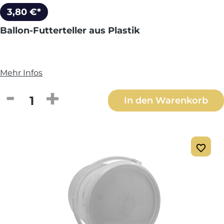
3,80 €*
Ballon-Futterteller aus Plastik
Mehr Infos
Produkt Anzahl: Gib den gewünschten We
In den Warenkorb