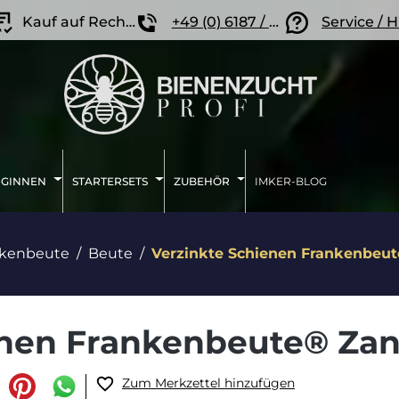
Kauf auf Rechnung
+49 (0) 6187 / 207 57 86
Service / H
IGINNEN
STARTERSETS
ZUBEHÖR
IMKER-BLOG
nkenbeute
Beute
Verzinkte Schienen Frankenbeu
enen Frankenbeute® Za
Zum Merkzettel hinzufügen