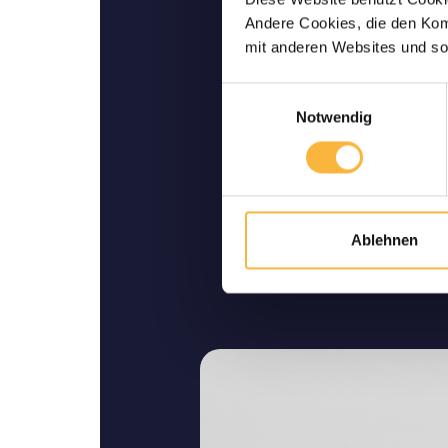
Lebende Lieferu
Andere Cookies, die den Komf
Wir garantieren Ihnen ei
mit anderen Websites und so
Lieferung bis zu I
Einwilligungsauswahl
Notwendig
Ablehnen