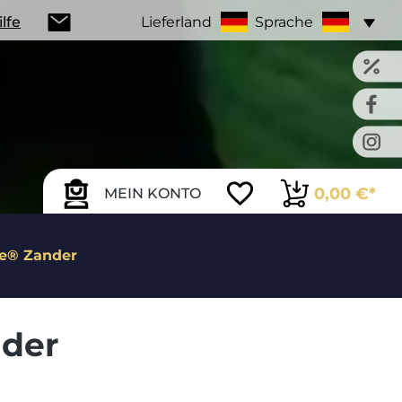
ilfe
Lieferland
Sprache
0,00 €*
MEIN KONTO
te® Zander
nder