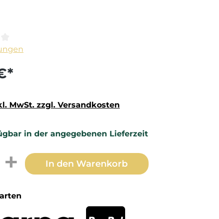
ittliche Bewertung von 0 von 5 Sternen
ungen
€*
kl. MwSt. zzgl. Versandkosten
ügbar in der angegebenen Lieferzeit
t Anzahl: Gib den gewünschten Wert 
In den Warenkorb
arten