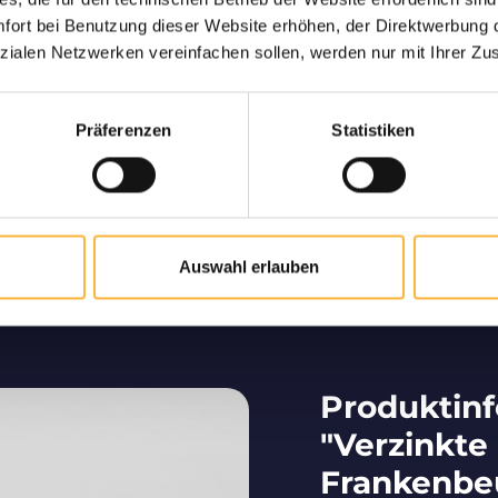
ng garantiert
Nur hochw
ort bei Benutzung dieser Website erhöhen, der Direktwerbung di
ne lebende und sichere
Langjähriger Part
zialen Netzwerken vereinfachen sollen, werden nur mit Ihrer Zu
hnen nach Hause.
deutschsprachigen Raum
von hochwe
Präferenzen
Statistiken
Bienenzucht vom Profi
Auswahl erlauben
Wir tragen maßgeblich dazu bei, dass Bienen im
deutschsprachigen Raum vermehrt werden.
Produktin
"Verzinkte
Frankenbe