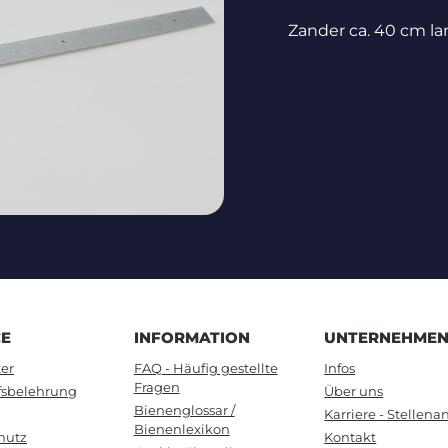
Zander ca. 40 cm la
CE
INFORMATION
UNTERNEHME
er
FAQ - Häufig gestellte
Infos
Fragen
fsbelehrung
Über uns
Bienenglossar /
Karriere - Stellen
Bienenlexikon
hutz
Kontakt