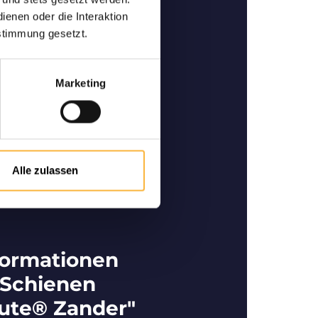
ertige Bienen
enen oder die Interaktion
ner und Spezialist im
stimmung gesetzt.
 für den Kauf bzw. Verkauf
rtigen Bienen.
Marketing
Alle zulassen
formationen
 Schienen
ute® Zander"