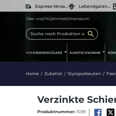
springen
Zur Hauptnavigation springen
Express-Versand
Lebendgarantie
|
|
|
Über uns
FAQ
Kontakt
Impressum
HOME
BIENENVÖLKER
KUNSTSCHWÄRME
KÖN
Home
Zubehör
Styroporbeuten
Fra
Verzinkte Schi
Produktnummer:
1039