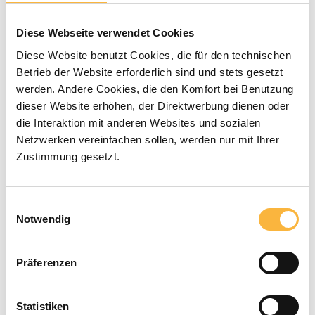
Durchschnittliche Bewertung von 0 von 5 Sternen
0 Bewertungen
Diese Webseite verwendet Cookies
0,90 €*
Diese Website benutzt Cookies, die für den technischen
Betrieb der Website erforderlich sind und stets gesetzt
werden. Andere Cookies, die den Komfort bei Benutzung
Preise inkl. MwSt. zzgl. Versandkosten
dieser Website erhöhen, der Direktwerbung dienen oder
die Interaktion mit anderen Websites und sozialen
Verfügbar in der angegebenen Lieferzeit
Netzwerken vereinfachen sollen, werden nur mit Ihrer
Zustimmung gesetzt.
Produkt Anzahl: Gib den gewünschten 
In den Warenkorb
Einwilligungsauswahl
Notwendig
Zahlungsarten
Präferenzen
Statistiken