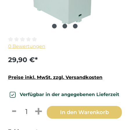
Durchschnittliche Bewertung von 0 von 5 Sternen
0 Bewertungen
29,90 €*
Preise inkl. MwSt. zzgl. Versandkosten
Verfügbar in der angegebenen Lieferzeit
Produkt Anzahl: Gib den gewünschten 
In den Warenkorb