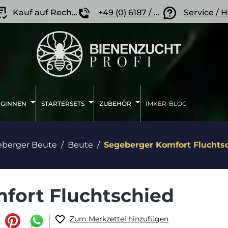
Kauf auf Rechnung
+49 (0) 6187 / 207 57 86
Service / H
IGINNEN
STARTERSETS
ZUBEHÖR
IMKER-BLOG
eberger Beute
Beute
Segeberger Komfort Fluchts
fort Fluchtschied
Zum Merkzettel hinzufügen