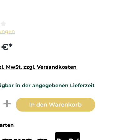
ittliche Bewertung von 0 von 5 Sternen
ungen
 €*
kl. MwSt. zzgl. Versandkosten
ügbar in der angegebenen Lieferzeit
t Anzahl: Gib den gewünschten Wert 
In den Warenkorb
arten