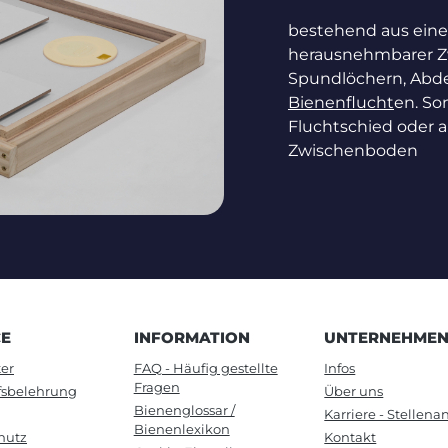
bestehend aus eine
herausnehmbarer Z
Spundlöchern, Ab
Bienenflucht
en. So
Fluchtschied oder a
Zwischenboden
CE
INFORMATION
UNTERNEHME
er
FAQ - Häufig gestellte
Infos
Fragen
fsbelehrung
Über uns
Bienenglossar /
Karriere - Stellen
Bienenlexikon
hutz
Kontakt