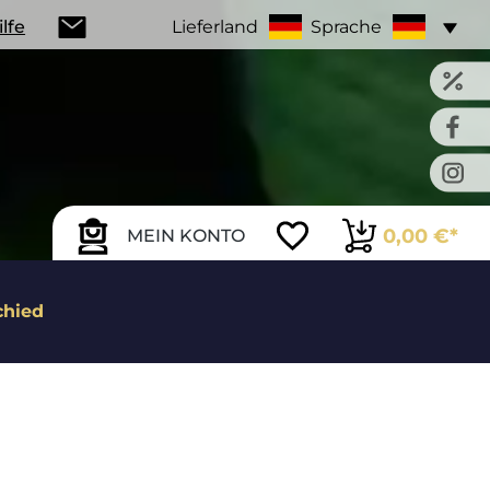
ilfe
Lieferland
Sprache
0,00 €*
MEIN KONTO
chied