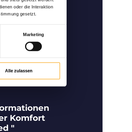
ertige Bienen
enen oder die Interaktion
ner und Spezialist im
stimmung gesetzt.
 für den Kauf bzw. Verkauf
rtigen Bienen.
Marketing
Alle zulassen
formationen
er Komfort
ed "