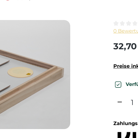
Durchschn
0 Bewert
32,70
Preise in
Verf
Produk
Zahlungs