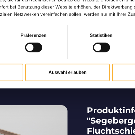
ng garantiert
Nur hochw
ort bei Benutzung dieser Website erhöhen, der Direktwerbung di
ne lebende und sichere
Langjähriger Part
zialen Netzwerken vereinfachen sollen, werden nur mit Ihrer Zu
hnen nach Hause.
deutschsprachigen Raum
von hochwe
Präferenzen
Statistiken
Bienenzucht vom Profi
Auswahl erlauben
Wir tragen maßgeblich dazu bei, dass Bienen im
deutschsprachigen Raum vermehrt werden.
Produktin
"Segeberg
Fluchtschi