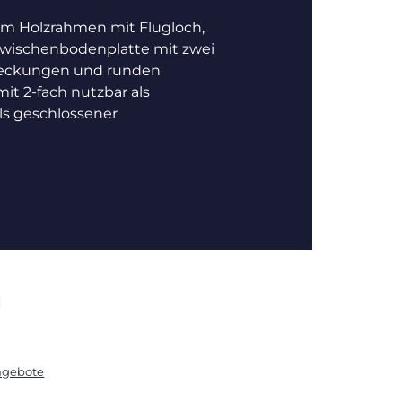
m Holzrahmen mit Flugloch,
wischenbodenplatte mit zwei
deckungen und runden
mit 2-fach nutzbar als
ls geschlossener
N
angebote