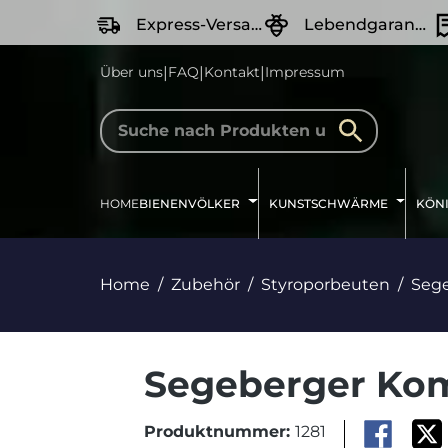
springen
Zur Hauptnavigation springen
Express-Versand
Lebendgarantie
|
|
|
Über uns
FAQ
Kontakt
Impressum
HOME
BIENENVÖLKER
KUNSTSCHWÄRME
KÖN
Home
Zubehör
Styroporbeuten
Seg
Segeberger Kom
Produktnummer:
1281