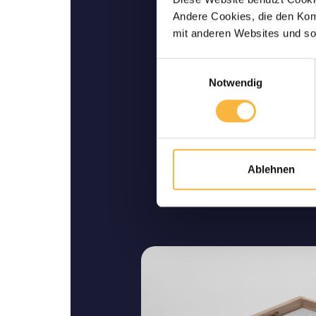
Lebende Lieferu
Andere Cookies, die den Komf
Wir garantieren Ihnen ei
mit anderen Websites und so
Lieferung bis zu I
Einwilligungsauswahl
Notwendig
Ablehnen