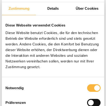
Durchschnittliche Bewertung von 0 von 5 Sternen
0 Bewertungen
Zustimmung
Details
Über Cookies
49,90 €*
Diese Webseite verwendet Cookies
Preise inkl. MwSt. zzgl. Versandkosten
Diese Website benutzt Cookies, die für den technischen
Betrieb der Website erforderlich sind und stets gesetzt
werden. Andere Cookies, die den Komfort bei Benutzung
Verfügbar in der angegebenen Lieferzeit
dieser Website erhöhen, der Direktwerbung dienen oder
die Interaktion mit anderen Websites und sozialen
Produkt Anzahl: Gib den gewünschten 
In den Warenkorb
Netzwerken vereinfachen sollen, werden nur mit Ihrer
Zustimmung gesetzt.
Zahlungsarten
Einwilligungsauswahl
Notwendig
Präferenzen