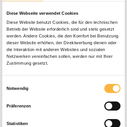
Diese Webseite verwendet Cookies
Durchschnittliche Bewertung von 0 von 5 Sternen
0 Bewertungen
Diese Website benutzt Cookies, die für den technischen
Betrieb der Website erforderlich sind und stets gesetzt
5,60 €*
werden. Andere Cookies, die den Komfort bei Benutzung
dieser Website erhöhen, der Direktwerbung dienen oder
Preise inkl. MwSt. zzgl. Versandkosten
die Interaktion mit anderen Websites und sozialen
Netzwerken vereinfachen sollen, werden nur mit Ihrer
Zustimmung gesetzt.
Verfügbar in der angegebenen Lieferzeit
Produkt Anzahl: Gib den gewünschten 
In den Warenkorb
Einwilligungsauswahl
Notwendig
Zahlungsarten
Präferenzen
Statistiken