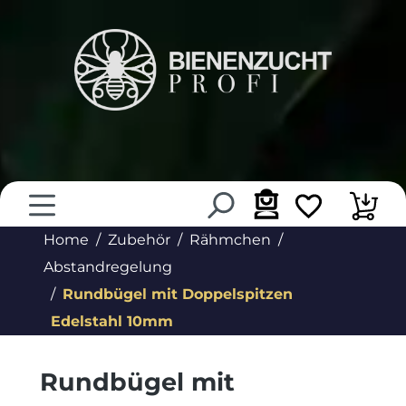
alt springen
Home
Zubehör
Rähmchen
Abstandregelung
Rundbügel mit Doppelspitzen
Edelstahl 10mm
Rundbügel mit