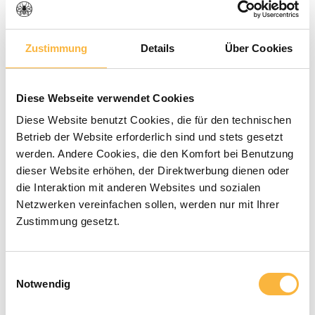
Zustimmung
Details
Über Cookies
Diese Webseite verwendet Cookies
Diese Website benutzt Cookies, die für den technischen
Betrieb der Website erforderlich sind und stets gesetzt
Durchschnittliche Bewertung von 0 von 5 Sternen
werden. Andere Cookies, die den Komfort bei Benutzung
0 Bewertungen
dieser Website erhöhen, der Direktwerbung dienen oder
3,20 €*
die Interaktion mit anderen Websites und sozialen
Netzwerken vereinfachen sollen, werden nur mit Ihrer
Zustimmung gesetzt.
Preise inkl. MwSt. zzgl. Versandkosten
Einwilligungsauswahl
Verfügbar in der angegebenen Lieferzeit
Notwendig
Produkt Anzahl: Gib den gewünschten 
In den Warenkorb