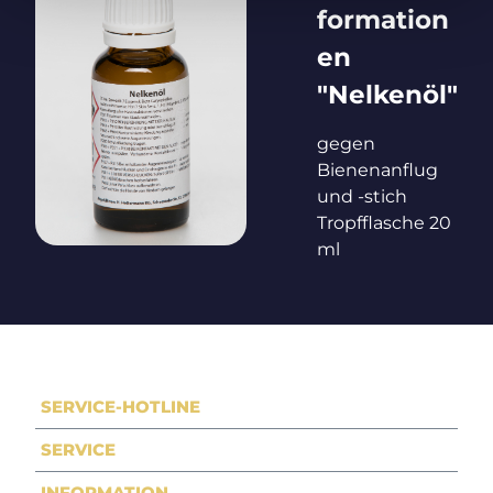
formation
en
"Nelkenöl"
gegen
Bienenanflug
und -stich
Tropfflasche 20
ml
SERVICE-HOTLINE
SERVICE
INFORMATION