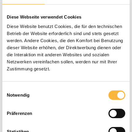
Durchschnittliche Bewertung von 0 von 5 Sternen
0 Bewertungen
Diese Webseite verwendet Cookies
12,90 €*
Diese Website benutzt Cookies, die für den technischen
Betrieb der Website erforderlich sind und stets gesetzt
Preise inkl. MwSt. zzgl. Versandkosten
werden. Andere Cookies, die den Komfort bei Benutzung
dieser Website erhöhen, der Direktwerbung dienen oder
die Interaktion mit anderen Websites und sozialen
Verfügbar in der angegebenen Lieferzeit
Netzwerken vereinfachen sollen, werden nur mit Ihrer
Zustimmung gesetzt.
Produkt Anzahl: Gib den gewünschten 
In den Warenkorb
Einwilligungsauswahl
Zahlungsarten
Notwendig
Präferenzen
Statistiken