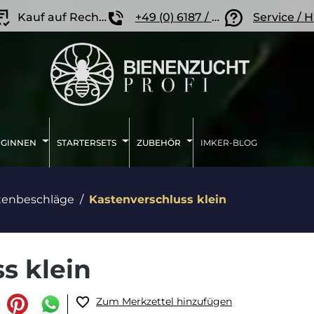
Kauf auf Rechnung
+49 (0) 6187 / 207 57 86
Service / H
IGINNEN
STARTERSETS
ZUBEHÖR
IMKER-BLOG
tenbeschläge
Kastenverschluss klein
s klein
Zum Merkzettel hinzufügen