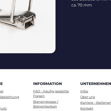
ca. 70 mm
CE
INFORMATION
UNTERNEHME
er
FAQ - Häufig gestellte
Infos
Fragen
fsbelehrung
Über uns
Bienenglossar /
Karriere - Stellen
Bienenlexikon
hutz
Kontakt