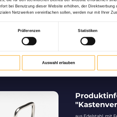
ng garantiert
Nur hochw
ort bei Benutzung dieser Website erhöhen, der Direktwerbung di
ne lebende und sichere
Langjähriger Part
zialen Netzwerken vereinfachen sollen, werden nur mit Ihrer Zu
hnen nach Hause.
deutschsprachigen Raum
von hochwe
Präferenzen
Statistiken
Bienenzucht vom Profi
Auswahl erlauben
Wir tragen maßgeblich dazu bei, dass Bienen im
deutschsprachigen Raum vermehrt werden.
Produktin
"Kastenver
aus Edelstahl, mit