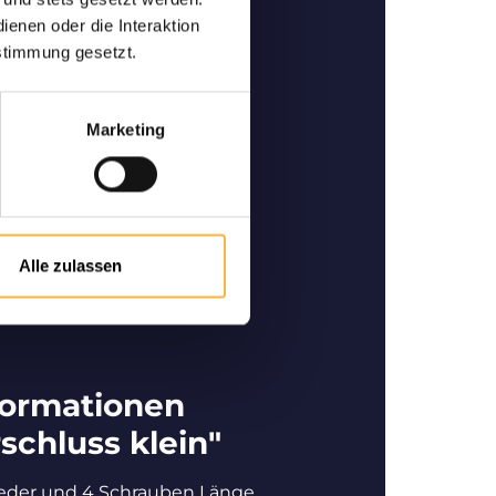
ertige Bienen
enen oder die Interaktion
ner und Spezialist im
stimmung gesetzt.
 für den Kauf bzw. Verkauf
rtigen Bienen.
Marketing
Alle zulassen
formationen
schluss klein"
 Feder und 4 Schrauben Länge