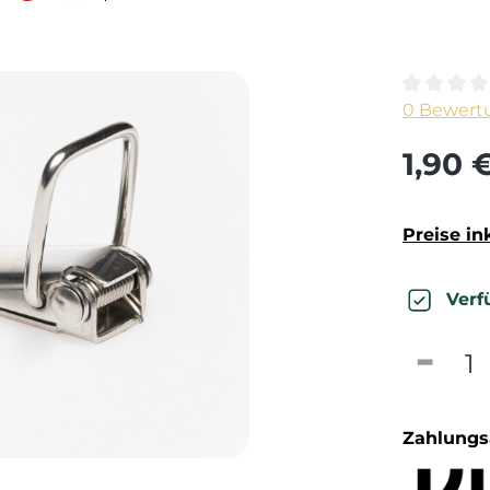
Durchschn
0 Bewert
1,90 
Preise in
Verf
Produk
Zahlungs