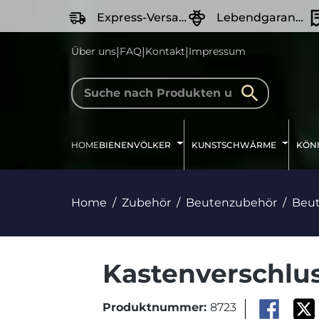
springen
Zur Hauptnavigation springen
Express-Versand
Lebendgarantie
|
|
|
Über uns
FAQ
Kontakt
Impressum
HOME
BIENENVÖLKER
KUNSTSCHWÄRME
KÖN
Home
Zubehör
Beutenzubehör
Beu
Kastenverschlus
Produktnummer:
8723