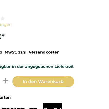
ittliche Bewertung von 0 von 5 Sternen
ungen
€*
kl. MwSt. zzgl. Versandkosten
ügbar in der angegebenen Lieferzeit
t Anzahl: Gib den gewünschten Wert 
In den Warenkorb
arten