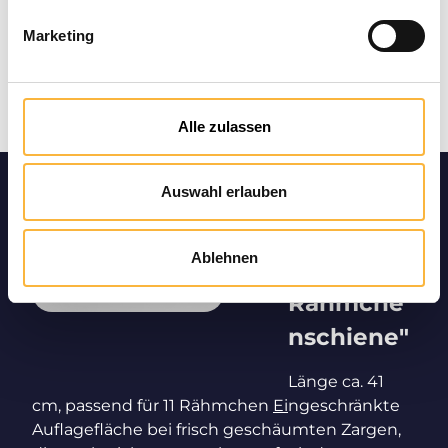
Marketing
Alle zulassen
Auswahl erlauben
Produktin
formation
Ablehnen
en "Holz
Rähmche
nschiene"
Länge ca. 41
cm, passend für 11 Rähmchen
Ei
ngeschränkte
Auflagefläche bei frisch geschäumten Zargen,