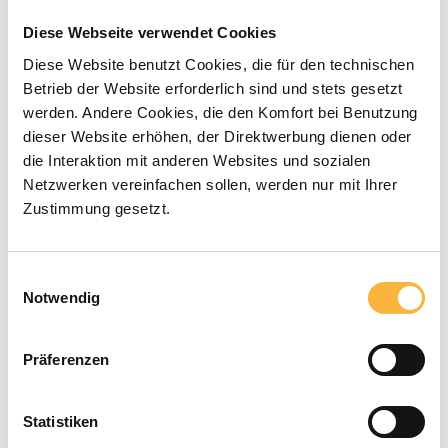
0,79 €*
Diese Webseite verwendet Cookies
Diese Website benutzt Cookies, die für den technischen
Betrieb der Website erforderlich sind und stets gesetzt
Preise inkl. MwSt. zzgl. Versandkosten
werden. Andere Cookies, die den Komfort bei Benutzung
dieser Website erhöhen, der Direktwerbung dienen oder
Verfügbar in der angegebenen Lieferzeit
die Interaktion mit anderen Websites und sozialen
Netzwerken vereinfachen sollen, werden nur mit Ihrer
Produkt Anzahl: Gib den gewünschten 
Zustimmung gesetzt.
In den Warenkorb
Einwilligungsauswahl
Zahlungsarten
Notwendig
Präferenzen
Statistiken