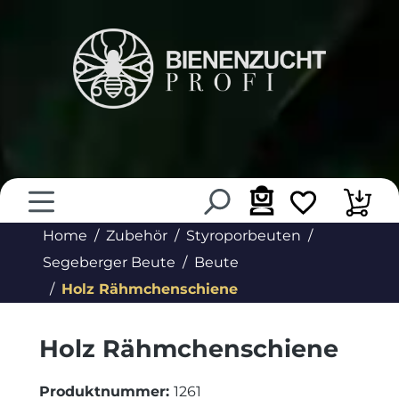
alt springen
Home
Zubehör
Styroporbeuten
Segeberger Beute
Beute
Holz Rähmchenschiene
Holz Rähmchenschiene
Produktnummer:
1261