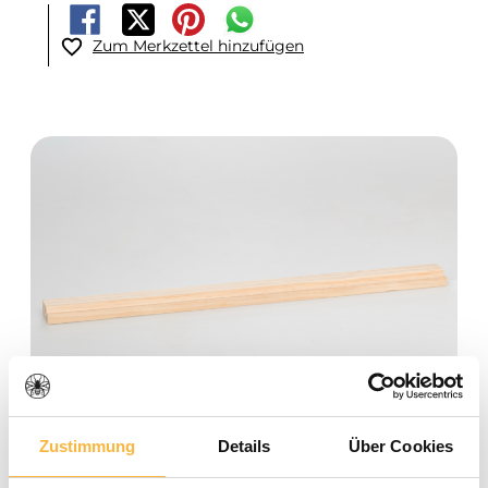
Zum Merkzettel hinzufügen
Bildergalerie überspringen
Zustimmung
Details
Über Cookies
Durchschnittliche Bewertung von 0 von 5 Sternen
0 Bewertungen