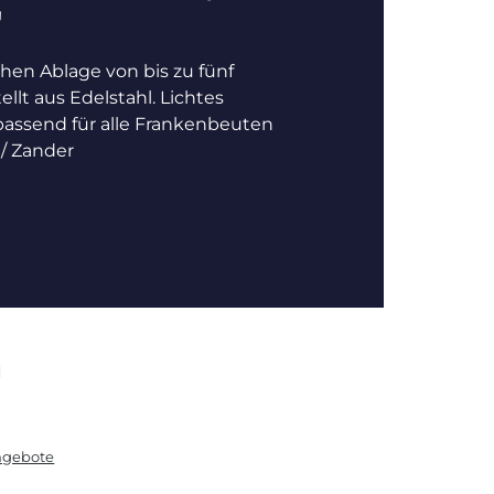
"
chen Ablage von bis zu fünf
lt aus Edelstahl. Lichtes
ssend für alle Frankenbeuten
/ Zander
N
angebote