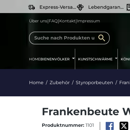
springen
Zur Hauptnavigation springen
Express-Versand
Lebendgarantie
|
|
|
Über uns
FAQ
Kontakt
Impressum
HOME
BIENENVÖLKER
KUNSTSCHWÄRME
KÖN
Home
Zubehör
Styroporbeuten
Fra
Frankenbeute W
Produktnummer:
1101