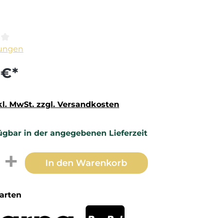
ittliche Bewertung von 0 von 5 Sternen
ungen
 €*
kl. MwSt. zzgl. Versandkosten
ügbar in der angegebenen Lieferzeit
t Anzahl: Gib den gewünschten Wert 
In den Warenkorb
arten