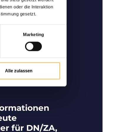
ertige Bienen
enen oder die Interaktion
ner und Spezialist im
stimmung gesetzt.
 für den Kauf bzw. Verkauf
rtigen Bienen.
Marketing
Alle zulassen
formationen
eute
er für DN/ZA,