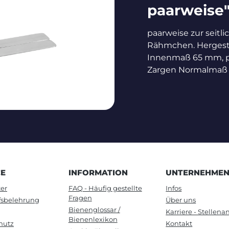
paarweise
paarweise zur seitli
Rähmchen. Hergestel
Innenmaß 65 mm, pa
Zargen Normalmaß 
CE
INFORMATION
UNTERNEHME
er
FAQ - Häufig gestellte
Infos
Fragen
fsbelehrung
Über uns
Bienenglossar /
Karriere - Stellen
Bienenlexikon
hutz
Kontakt