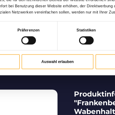
ng garantiert
Nur hochw
ort bei Benutzung dieser Website erhöhen, der Direktwerbung di
ne lebende und sichere
Langjähriger Part
zialen Netzwerken vereinfachen sollen, werden nur mit Ihrer Zu
hnen nach Hause.
deutschsprachigen Raum
von hochwe
Präferenzen
Statistiken
Bienenzucht vom Profi
Auswahl erlauben
Wir tragen maßgeblich dazu bei, dass Bienen im
deutschsprachigen Raum vermehrt werden.
Produktin
"Frankenb
Wabenhalt