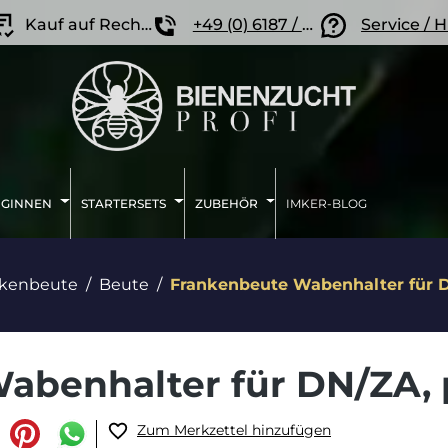
Kauf auf Rechnung
+49 (0) 6187 / 207 57 86
Service / H
IGINNEN
STARTERSETS
ZUBEHÖR
IMKER-BLOG
nkenbeute
Beute
Frankenbeute Wabenhalter für 
abenhalter für DN/ZA, 
Zum Merkzettel hinzufügen