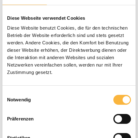
Durchschnittliche Bewertung von 0 von 5 Sternen
0 Bewertungen
Diese Webseite verwendet Cookies
5,30 €*
Diese Website benutzt Cookies, die für den technischen
Betrieb der Website erforderlich sind und stets gesetzt
Preise inkl. MwSt. zzgl. Versandkosten
werden. Andere Cookies, die den Komfort bei Benutzung
dieser Website erhöhen, der Direktwerbung dienen oder
die Interaktion mit anderen Websites und sozialen
Verfügbar in der angegebenen Lieferzeit
Netzwerken vereinfachen sollen, werden nur mit Ihrer
Zustimmung gesetzt.
Produkt Anzahl: Gib den gewünschten 
In den Warenkorb
Einwilligungsauswahl
Zahlungsarten
Notwendig
Präferenzen
Statistiken