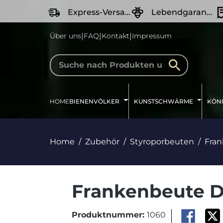
springen
Zur Hauptnavigation springen
Express-Versand
Lebendgarantie
|
|
|
Über uns
FAQ
Kontakt
Impressum
HOME
BIENENVÖLKER
KUNSTSCHWÄRME
KÖN
Home
Zubehör
Styroporbeuten
Fra
Frankenbeute D
Produktnummer:
1060