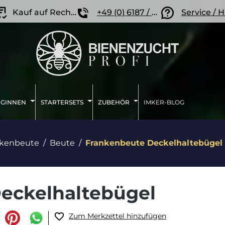
Kauf auf Rechnung
+49 (0) 6187 / 207 57 86
Service / H
IGINNEN
STARTERSETS
ZUBEHÖR
IMKER-BLOG
nkenbeute
Beute
Frankenbeute Deckelhaltebügel
eckelhaltebügel
Zum Merkzettel hinzufügen