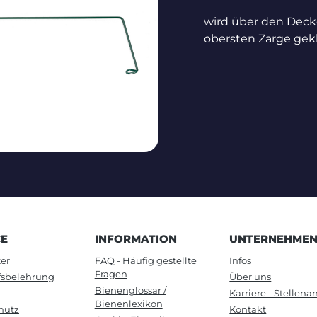
wird über den Decke
obersten Zarge ge
CE
INFORMATION
UNTERNEHME
er
FAQ - Häufig gestellte
Infos
Fragen
fsbelehrung
Über uns
Bienenglossar /
Karriere - Stellen
Bienenlexikon
hutz
Kontakt