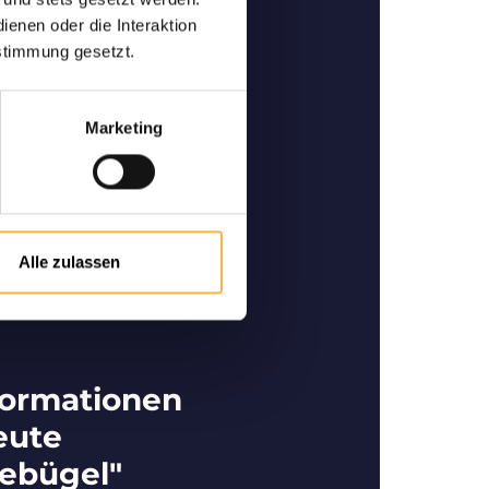
ertige Bienen
enen oder die Interaktion
ner und Spezialist im
stimmung gesetzt.
 für den Kauf bzw. Verkauf
rtigen Bienen.
Marketing
Alle zulassen
formationen
eute
ebügel"