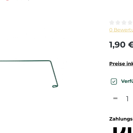
Durchschn
0 Bewert
1,90 
Preise in
Verf
Produk
Zahlungs