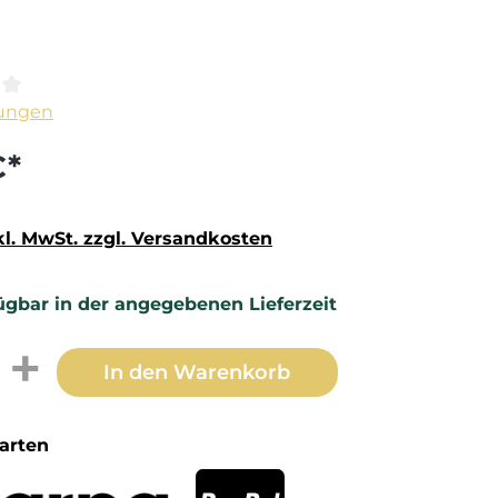
ittliche Bewertung von 0 von 5 Sternen
ungen
€*
kl. MwSt. zzgl. Versandkosten
ügbar in der angegebenen Lieferzeit
t Anzahl: Gib den gewünschten Wert 
In den Warenkorb
arten