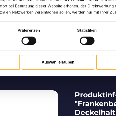
ng garantiert
Nur hochw
ort bei Benutzung dieser Website erhöhen, der Direktwerbung di
ne lebende und sichere
Langjähriger Part
zialen Netzwerken vereinfachen sollen, werden nur mit Ihrer Zu
hnen nach Hause.
deutschsprachigen Raum
von hochwe
Präferenzen
Statistiken
Bienenzucht vom Profi
Auswahl erlauben
Wir tragen maßgeblich dazu bei, dass Bienen im
deutschsprachigen Raum vermehrt werden.
Produktin
"Frankenb
Deckelhalt