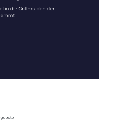
l in die Griffmulden der
klemmt
N
angebote