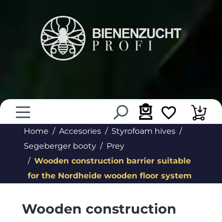
in content
Home
Accesories
Styrofoam hives
Segeberger booty
Prey
Wooden construction barrier suitable
for the Nordheide wooden floor system
Wooden construction