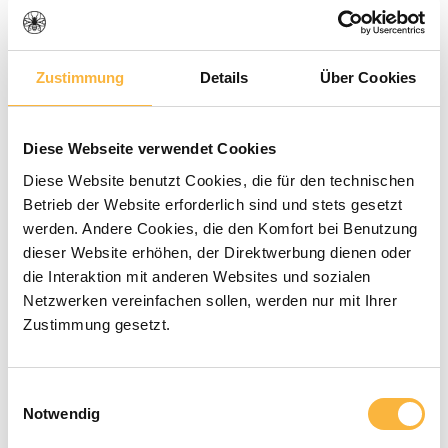
Zustimmung
Details
Über Cookies
Average rating of 0 out of 5 stars
0 Reviews
Diese Webseite verwendet Cookies
€4.90*
Diese Website benutzt Cookies, die für den technischen
Betrieb der Website erforderlich sind und stets gesetzt
werden. Andere Cookies, die den Komfort bei Benutzung
Prices incl. VAT plus shipping costs
dieser Website erhöhen, der Direktwerbung dienen oder
die Interaktion mit anderen Websites und sozialen
Netzwerken vereinfachen sollen, werden nur mit Ihrer
Available within the specified delivery
Zustimmung gesetzt.
time
Product Quantity: Enter the desired a
Einwilligungsauswahl
Add to shopping cart
Notwendig