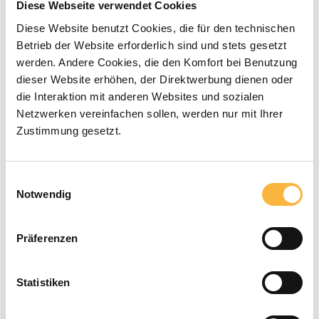
€2.00*
Diese Webseite verwendet Cookies
Diese Website benutzt Cookies, die für den technischen
Betrieb der Website erforderlich sind und stets gesetzt
Prices incl. VAT plus shipping costs
werden. Andere Cookies, die den Komfort bei Benutzung
dieser Website erhöhen, der Direktwerbung dienen oder
Available within the specified delivery
die Interaktion mit anderen Websites und sozialen
time
Netzwerken vereinfachen sollen, werden nur mit Ihrer
Zustimmung gesetzt.
Product Quantity: Enter the desired a
Add to shopping cart
Einwilligungsauswahl
Notwendig
Payment types
Präferenzen
Statistiken