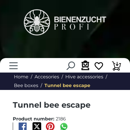
in content
Home
Accesories
Hive accessories
Bee boxes
Tunnel bee escape
Tunnel bee escape
Product number:
2186