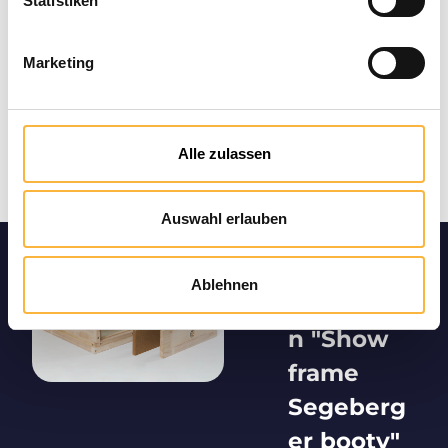
Statistiken
Marketing
Alle zulassen
Auswahl erlauben
Product
Ablehnen
informatio
n "Show
frame
Segeberg
er booty"