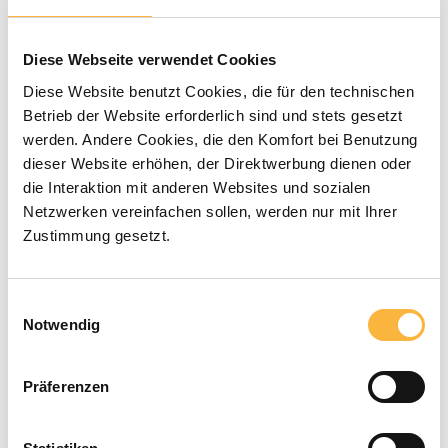
Average rating of 0 out of 5 stars
0 Reviews
Diese Webseite verwendet Cookies
€64.90*
Diese Website benutzt Cookies, die für den technischen
Betrieb der Website erforderlich sind und stets gesetzt
Prices incl. VAT plus shipping costs
werden. Andere Cookies, die den Komfort bei Benutzung
dieser Website erhöhen, der Direktwerbung dienen oder
die Interaktion mit anderen Websites und sozialen
Available within the specified delivery
Netzwerken vereinfachen sollen, werden nur mit Ihrer
time
Zustimmung gesetzt.
Product Quantity: Enter the desired a
Add to shopping cart
Einwilligungsauswahl
Notwendig
Payment types
Präferenzen