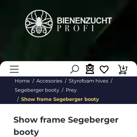
in content
Home
Accesories
Styrofoam hives
Segeberger booty
Prey
Show frame Segeberger booty
Show frame Segeberger
booty