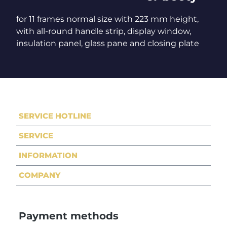
for 11 frames normal size with 223 mm height,
with all-round handle strip, display window,
insulation panel, glass pane and closing plate
SERVICE HOTLINE
SERVICE
INFORMATION
COMPANY
Payment methods