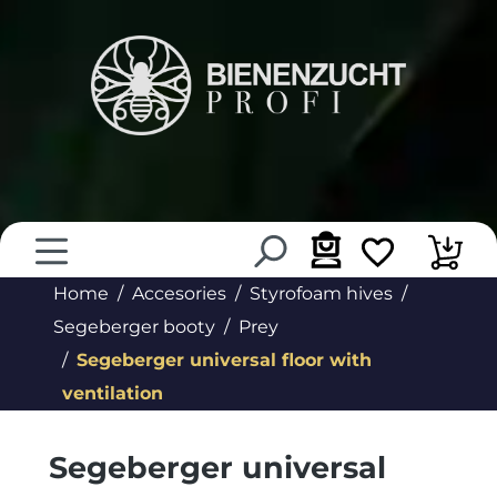
in content
Home
Accesories
Styrofoam hives
Segeberger booty
Prey
Segeberger universal floor with
ventilation
Segeberger universal