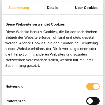
Zustimmung
Details
Über Cookies
Average rating of 0 out of 5 stars
0 Reviews
€26.90*
Diese Webseite verwendet Cookies
Diese Website benutzt Cookies, die für den technischen
Betrieb der Website erforderlich sind und stets gesetzt
Prices incl. VAT plus shipping costs
werden. Andere Cookies, die den Komfort bei Benutzung
dieser Website erhöhen, der Direktwerbung dienen oder
Available within the specified delivery
die Interaktion mit anderen Websites und sozialen
time
Netzwerken vereinfachen sollen, werden nur mit Ihrer
Zustimmung gesetzt.
Product Quantity: Enter the desired a
Add to shopping cart
Einwilligungsauswahl
Notwendig
Payment types
Präferenzen