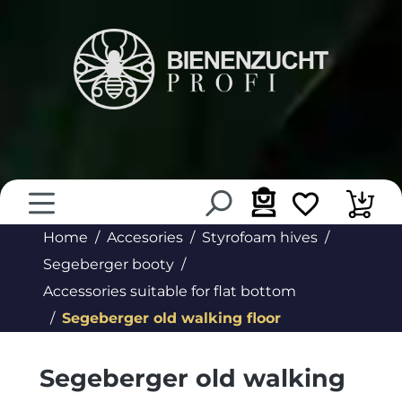
in content
Home
Accesories
Styrofoam hives
Segeberger booty
Accessories suitable for flat bottom
Segeberger old walking floor
Segeberger old walking