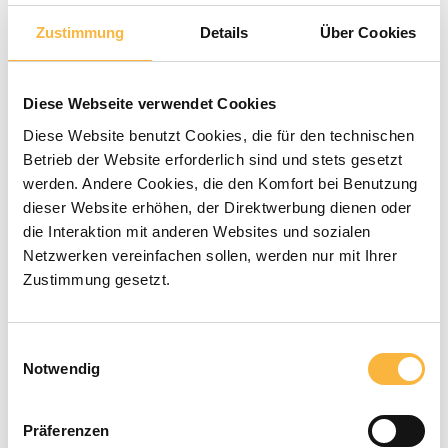
Zustimmung
Details
Über Cookies
Average rating of 0 out of 5 stars
0 Reviews
€26.90*
Diese Webseite verwendet Cookies
Diese Website benutzt Cookies, die für den technischen
Betrieb der Website erforderlich sind und stets gesetzt
Prices incl. VAT plus shipping costs
werden. Andere Cookies, die den Komfort bei Benutzung
dieser Website erhöhen, der Direktwerbung dienen oder
Available within the specified delivery
die Interaktion mit anderen Websites und sozialen
time
Netzwerken vereinfachen sollen, werden nur mit Ihrer
Zustimmung gesetzt.
Product Quantity: Enter the desired a
Add to shopping cart
Einwilligungsauswahl
Notwendig
Payment types
Präferenzen