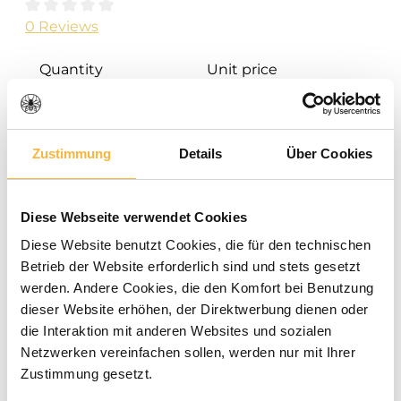
Average rating of 0 out of 5 stars
0 Reviews
Quantity
Unit price
€1.90
To
9
€1.67
To
49
Zustimmung
Details
Über Cookies
€1.39
To
99
Diese Webseite verwendet Cookies
€1.34
To
249
Diese Website benutzt Cookies, die für den technischen
€1.29
From
250
Betrieb der Website erforderlich sind und stets gesetzt
werden. Andere Cookies, die den Komfort bei Benutzung
dieser Website erhöhen, der Direktwerbung dienen oder
die Interaktion mit anderen Websites und sozialen
Prices incl. VAT plus shipping costs
Netzwerken vereinfachen sollen, werden nur mit Ihrer
Zustimmung gesetzt.
Available within the specified delivery