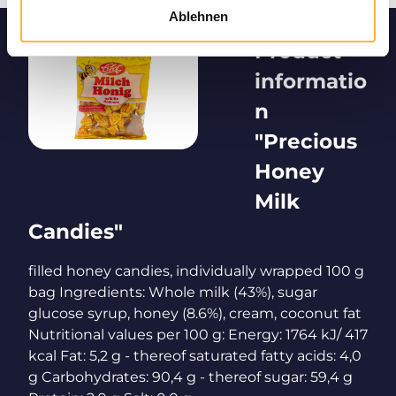
Ablehnen
Product
informatio
n
"Precious
Honey
Milk
Candies"
filled honey candies, individually wrapped 100 g
bag Ingredients: Whole milk (43%), sugar
glucose syrup, honey (8.6%), cream, coconut fat
Nutritional values per 100 g: Energy: 1764 kJ/ 417
kcal Fat: 5,2 g - thereof saturated fatty acids: 4,0
g Carbohydrates: 90,4 g - thereof sugar: 59,4 g