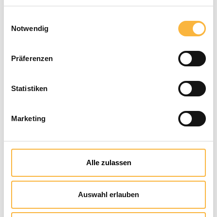
time
Einwilligungsauswahl
Notwendig
Product Quantity: Enter the desired a
Add to shopping cart
Präferenzen
Payment types
Statistiken
Marketing
Alle zulassen
Auswahl erlauben