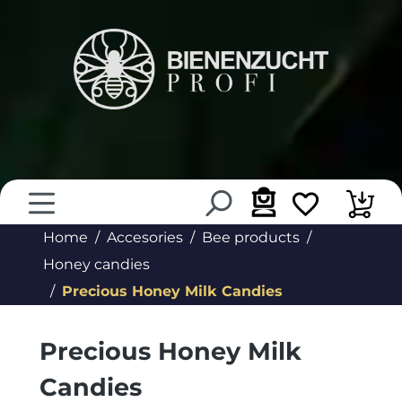
in content
Home
Accesories
Bee products
Honey candies
Precious Honey Milk Candies
Precious Honey Milk
Candies