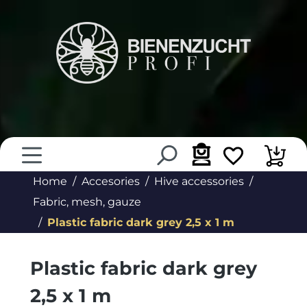
in content
Home
Accesories
Hive accessories
Fabric, mesh, gauze
Plastic fabric dark grey 2,5 x 1 m
Plastic fabric dark grey
2,5 x 1 m