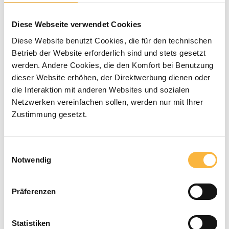
Average rating of 0 out of 5 stars
0 Reviews
Diese Webseite verwendet Cookies
€29.00*
Diese Website benutzt Cookies, die für den technischen
Betrieb der Website erforderlich sind und stets gesetzt
werden. Andere Cookies, die den Komfort bei Benutzung
Prices incl. VAT plus shipping costs
dieser Website erhöhen, der Direktwerbung dienen oder
die Interaktion mit anderen Websites und sozialen
Available within the specified delivery
Netzwerken vereinfachen sollen, werden nur mit Ihrer
Zustimmung gesetzt.
time
Product Quantity: Enter the desired a
Add to shopping cart
Einwilligungsauswahl
Notwendig
Payment types
Präferenzen
Statistiken