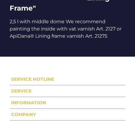
Frame"
2,5 l with middle dome We recommend
painting the inside with vat varnish Art. 2127 or
ApiDana® Lining frame varnish Art. 21275
SERVICE HOTLINE
SERVICE
INFORMATION
COMPANY