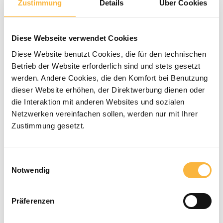
Zustimmung
Details
Über Cookies
Average rating of 0 out of 5 stars
0 Reviews
€9.90*
Diese Webseite verwendet Cookies
Diese Website benutzt Cookies, die für den technischen
Betrieb der Website erforderlich sind und stets gesetzt
Prices incl. VAT plus shipping costs
werden. Andere Cookies, die den Komfort bei Benutzung
dieser Website erhöhen, der Direktwerbung dienen oder
Available within the specified delivery
die Interaktion mit anderen Websites und sozialen
time
Netzwerken vereinfachen sollen, werden nur mit Ihrer
Zustimmung gesetzt.
Product Quantity: Enter the desired a
Add to shopping cart
Einwilligungsauswahl
Notwendig
Payment types
Präferenzen