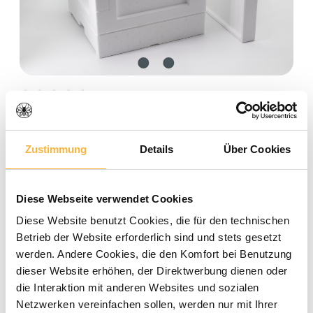
Average rating of 0 out of 5 stars
0 Reviews
Quantity
Unit price
Zustimmung
Details
Über Cookies
€26.40
To
5
Diese Webseite verwendet Cookies
€25.00
To
11
Diese Website benutzt Cookies, die für den technischen
€23.80
From
12
Betrieb der Website erforderlich sind und stets gesetzt
werden. Andere Cookies, die den Komfort bei Benutzung
dieser Website erhöhen, der Direktwerbung dienen oder
die Interaktion mit anderen Websites und sozialen
Prices incl. VAT plus shipping costs
Netzwerken vereinfachen sollen, werden nur mit Ihrer