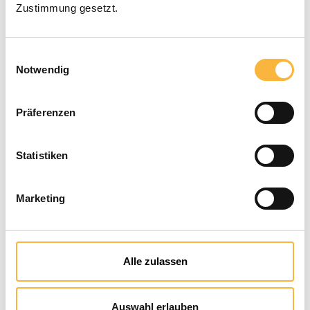
Zustimmung gesetzt.
Available within the specified delivery
time
Einwilligungsauswahl
Notwendig
Product Quantity: Enter the desired a
Add to shopping cart
Präferenzen
Payment types
Statistiken
Marketing
Alle zulassen
Auswahl erlauben