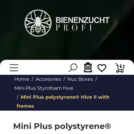
in content
Home
Accesories
Nuc Boxes
Mini Plus Styrofoam hive
Mini Plus polystyrene® Hive II with
frames
Mini Plus polystyrene®