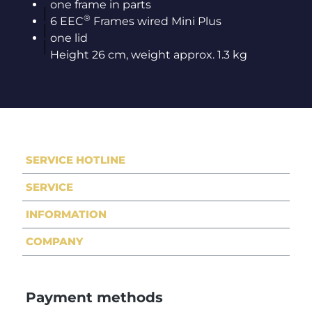
one frame in parts
®
6 EEC
Frames wired Mini Plus
one lid
Height 26 cm, weight approx. 1.3 kg
SERVICE HOTLINE
SERVICE
INFORMATION
COMPANY
Payment methods