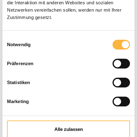
die Interaktion mit anderen Websites und sozialen
€144.90*
Netzwerken vereinfachen sollen, werden nur mit Ihrer
Zustimmung gesetzt.
Prices incl. VAT plus shipping costs
Einwilligungsauswahl
Available within the specified delivery
Notwendig
time
Präferenzen
Product Quantity: Enter the desired a
Add to shopping cart
Statistiken
Payment types
Marketing
Alle zulassen