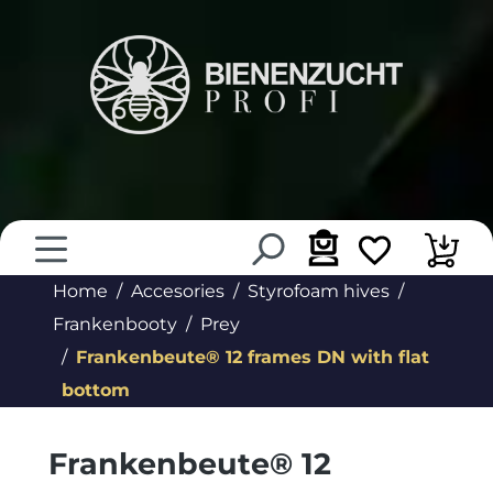
in content
Home
Accesories
Styrofoam hives
Frankenbooty
Prey
Frankenbeute® 12 frames DN with flat
bottom
Frankenbeute® 12