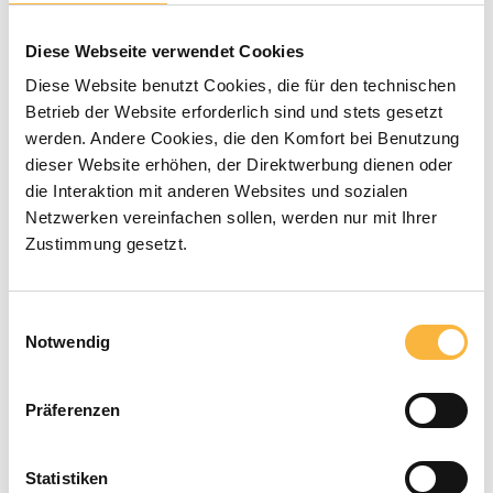
shipping period
Diese Webseite verwendet Cookies
1/2 = first half of the month | 2/2 = second half of
Diese Website benutzt Cookies, die für den technischen
the month
Betrieb der Website erforderlich sind und stets gesetzt
€6.90*
werden. Andere Cookies, die den Komfort bei Benutzung
dieser Website erhöhen, der Direktwerbung dienen oder
die Interaktion mit anderen Websites und sozialen
Prices incl. VAT plus shipping costs
Netzwerken vereinfachen sollen, werden nur mit Ihrer
Zustimmung gesetzt.
Available within the specified delivery
time
Einwilligungsauswahl
Notwendig
Product Quantity: Enter the desired a
Add to shopping cart
Präferenzen
Payment types
Statistiken