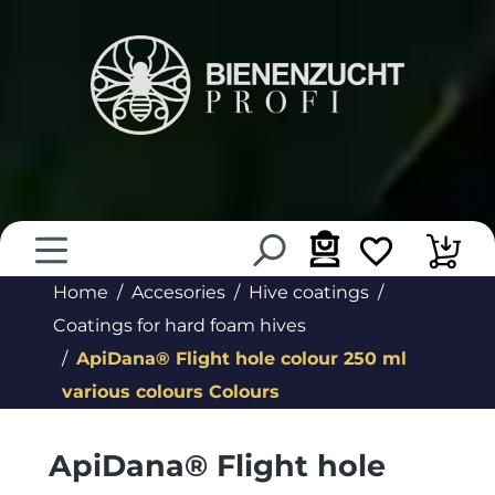
in content
Home
Accesories
Hive coatings
Coatings for hard foam hives
ApiDana® Flight hole colour 250 ml
various colours Colours
ApiDana® Flight hole