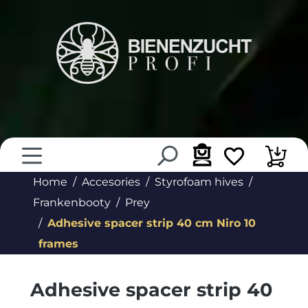
in content
Home
Accesories
Styrofoam hives
Frankenbooty
Prey
Adhesive spacer strip 40 cm Niro 10
frames
Adhesive spacer strip 40