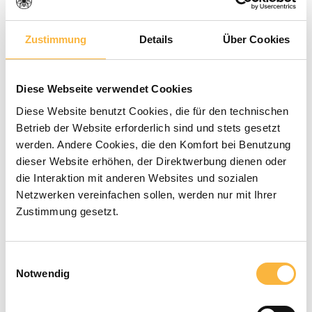
Zustimmung
Details
Über Cookies
Average rating of 0 out of 5 stars
0 Reviews
€1.80*
Diese Webseite verwendet Cookies
Diese Website benutzt Cookies, die für den technischen
Prices incl. VAT plus shipping costs
Betrieb der Website erforderlich sind und stets gesetzt
werden. Andere Cookies, die den Komfort bei Benutzung
Available within the specified delivery
dieser Website erhöhen, der Direktwerbung dienen oder
time
die Interaktion mit anderen Websites und sozialen
Netzwerken vereinfachen sollen, werden nur mit Ihrer
Zustimmung gesetzt.
Product Quantity: Enter the desired a
Add to shopping cart
Einwilligungsauswahl
Payment types
Notwendig