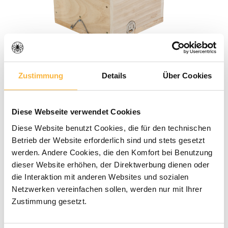
Zustimmung
Details
Über Cookies
Durchschnittliche Bewertung von 0 von 5 Sternen
0 Bewertungen
53,90 €*
Diese Webseite verwendet Cookies
Diese Website benutzt Cookies, die für den technischen
Preise inkl. MwSt. zzgl. Versandkosten
Betrieb der Website erforderlich sind und stets gesetzt
werden. Andere Cookies, die den Komfort bei Benutzung
dieser Website erhöhen, der Direktwerbung dienen oder
Verfügbar in der angegebenen Lieferzeit
die Interaktion mit anderen Websites und sozialen
Netzwerken vereinfachen sollen, werden nur mit Ihrer
Produkt Anzahl: Gib den gewünschten 
In den Warenkorb
Zustimmung gesetzt.