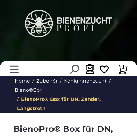
alt springen
Home
Zubehör
Königinnenzucht
Bieno®Box
BienoPro® Box für DN, Zander,
Langstroth
BienoPro® Box für DN,