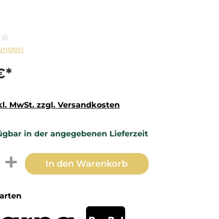
ittliche Bewertung von 0 von 5 Sternen
ungen
€*
kl. MwSt. zzgl. Versandkosten
ügbar in der angegebenen Lieferzeit
t Anzahl: Gib den gewünschten Wert 
In den Warenkorb
arten