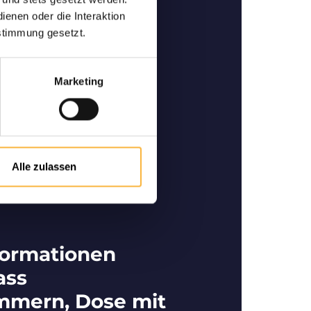
ertige Bienen
enen oder die Interaktion
ner und Spezialist im
stimmung gesetzt.
 für den Kauf bzw. Verkauf
rtigen Bienen.
Marketing
Alle zulassen
formationen
ass
mmern, Dose mit