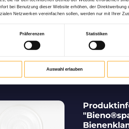
ng garantiert
Nur hochw
ort bei Benutzung dieser Website erhöhen, der Direktwerbung di
ne lebende und sichere
Langjähriger Part
zialen Netzwerken vereinfachen sollen, werden nur mit Ihrer Zu
hnen nach Hause.
deutschsprachigen Raum
von hochwe
Präferenzen
Statistiken
Bienenzucht vom Profi
Auswahl erlauben
Wir tragen maßgeblich dazu bei, dass Bienen im
deutschsprachigen Raum vermehrt werden.
Produktin
"Bieno®sp
Bienenkla