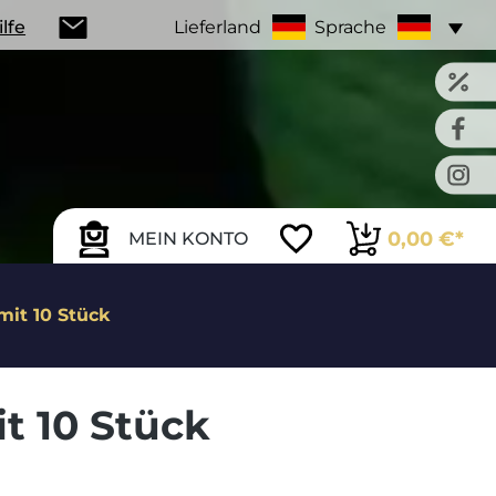
ilfe
Lieferland
Sprache
0,00 €*
MEIN KONTO
it 10 Stück
t 10 Stück