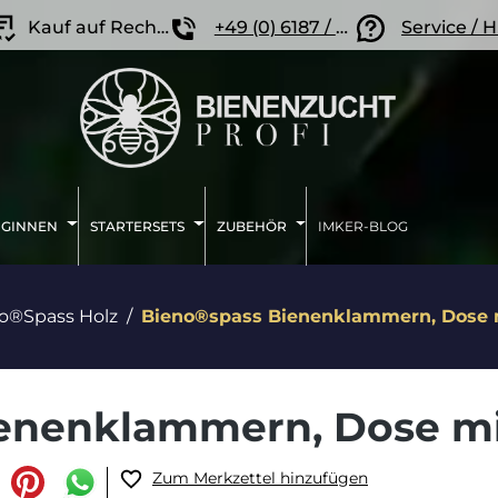
Kauf auf Rechnung
+49 (0) 6187 / 207 57 86
Service / H
IGINNEN
STARTERSETS
ZUBEHÖR
IMKER-BLOG
o®Spass Holz
Bieno®spass Bienenklammern, Dose m
enenklammern, Dose mi
Zum Merkzettel hinzufügen