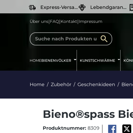
springen
Zur Hauptnavigation springen
Express-Versand
Lebendgarantie
|
|
|
Über uns
FAQ
Kontakt
Impressum
HOME
BIENENVÖLKER
KUNSTSCHWÄRME
KÖN
Home
Zubehör
Geschenkideen
Bien
Bieno®spass Bi
Produktnummer:
8309