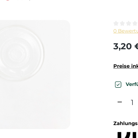
Durchschn
0 Bewert
3,20 
Preise in
Verf
Produk
Zahlungs