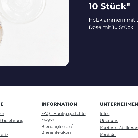
10 Stück"
Holzklammern mit D
Dose mit 10 Stück
CE
INFORMATION
UNTERNEHME
er
FAQ - Häufig gestellte
Infos
Fragen
fsbelehrung
Über uns
Bienenglossar /
Karriere - Stellen
Bienenlexikon
hutz
Kontakt