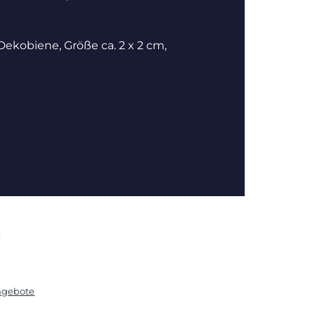
ekobiene, Größe ca. 2 x 2 cm,
N
angebote