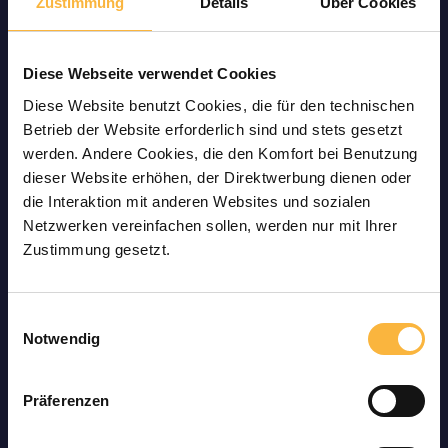
Zustimmung
Details
Über Cookies
leistungsstark erwiesen haben. Bei einer
Bestellung unserer
Bienenableger
Ligustica
erhalten Sie
insgesamt 5
Wabe
n
, aufgeteilt in
Diese Webseite verwendet Cookies
3
Brut
waben, 1
Futterwabe
und 1
Wabe
im
Aufbau. Enthalten ist in unseren
Diese Website benutzt Cookies, die für den technischen
Bienenableger
n eine gute Bienenmenge inkl.
Betrieb der Website erforderlich sind und stets gesetzt
Königin. Natürlich werden unsere
Bienen
werden. Andere Cookies, die den Komfort bei Benutzung
Ableger
Ligustica
auf Zander
vor dem
dieser Website erhöhen, der Direktwerbung dienen oder
Versand gründlich auf ihre Gesundheit
die Interaktion mit anderen Websites und sozialen
kontrolliert. Auf Wunsch legen wir auch ein
Netzwerken vereinfachen sollen, werden nur mit Ihrer
entsprechendes Gesundheitszeugnis bei. Bei
Zustimmung gesetzt.
uns erhalten Sie hochwertige und gesunde
Bienen direkt vom
Imker
.
Einwilligungsauswahl
Notwendig
Bienenableger
Ligustica
auf
Zander – ein fleißiges Volk
Präferenzen
Die
Ligustica
Bienen haben sich im Verlauf der