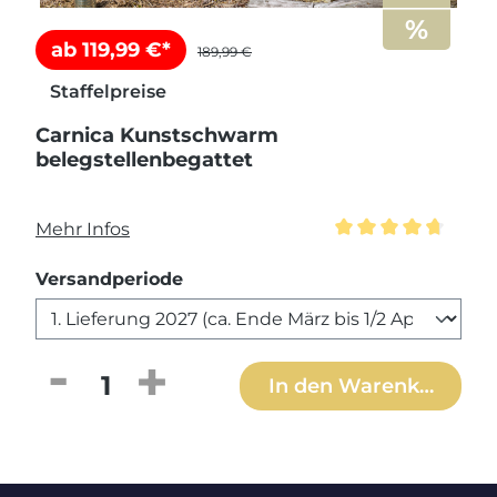
ab 119,99 €*
189,99 €
Staffelpreise
Carnica Kunstschwarm
belegstellenbegattet
Mehr Infos
Durchschnittliche
auswählen
Versandperiode
Produkt Anzahl: Gib den gewünschten
In den Warenkorb