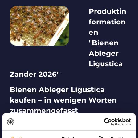
Produktin
formation
en
"Bienen
Ableger
Ligustica
Zander 2026"
Bienen Ableger
Ligustica
kaufen – in wenigen Worten
zusammengefasst
Der
Bienen Ableger
Ligustica
, die sich als
besonders sanftmütig, schwarmträge und