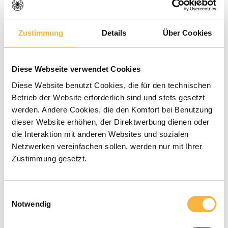
Zustimmung
Details
Über Cookies
Diese Webseite verwendet Cookies
Durchschnittliche Bewertung von 0 von 5 Sternen
0 Bewertungen
Diese Website benutzt Cookies, die für den technischen
Betrieb der Website erforderlich sind und stets gesetzt
0,65 €*
werden. Andere Cookies, die den Komfort bei Benutzung
dieser Website erhöhen, der Direktwerbung dienen oder
die Interaktion mit anderen Websites und sozialen
Preise inkl. MwSt. zzgl. Versandkosten
Netzwerken vereinfachen sollen, werden nur mit Ihrer
Zustimmung gesetzt.
Verfügbar in der angegebenen Lieferzeit
Produkt Anzahl: Gib den gewünschten 
Einwilligungsauswahl
In den Warenkorb
Notwendig