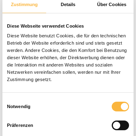
Zustimmung
Details
Über Cookies
Durchschnittliche Bewertung von 0 von 5 Sternen
0 Bewertungen
Diese Webseite verwendet Cookies
1,20 €*
Diese Website benutzt Cookies, die für den technischen
Betrieb der Website erforderlich sind und stets gesetzt
werden. Andere Cookies, die den Komfort bei Benutzung
Preise inkl. MwSt. zzgl. Versandkosten
dieser Website erhöhen, der Direktwerbung dienen oder
die Interaktion mit anderen Websites und sozialen
Verfügbar in der angegebenen Lieferzeit
Netzwerken vereinfachen sollen, werden nur mit Ihrer
Zustimmung gesetzt.
Produkt Anzahl: Gib den gewünschten 
In den Warenkorb
Einwilligungsauswahl
Notwendig
Zahlungsarten
Präferenzen