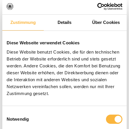
Zustimmung
Details
Über Cookies
Durchschnittliche Bewertung von 0 von 5 Sternen
0 Bewertungen
Diese Webseite verwendet Cookies
49,90 €*
Diese Website benutzt Cookies, die für den technischen
Betrieb der Website erforderlich sind und stets gesetzt
werden. Andere Cookies, die den Komfort bei Benutzung
Preise inkl. MwSt. zzgl. Versandkosten
dieser Website erhöhen, der Direktwerbung dienen oder
die Interaktion mit anderen Websites und sozialen
Verfügbar in der angegebenen Lieferzeit
Netzwerken vereinfachen sollen, werden nur mit Ihrer
Zustimmung gesetzt.
Produkt Anzahl: Gib den gewünschten 
In den Warenkorb
Einwilligungsauswahl
Notwendig
Zahlungsarten