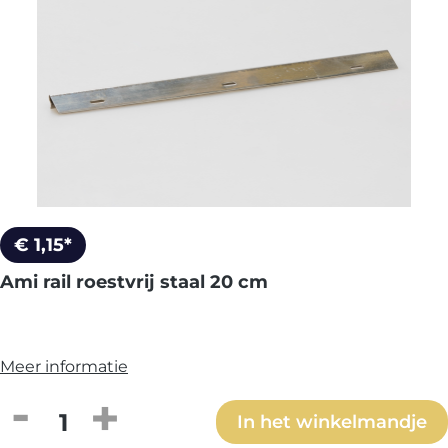
€ 1,15*
Ami rail roestvrij staal 20 cm
Meer informatie
Producthoeveelheid: Voer de gewenste h
In het winkelmandje