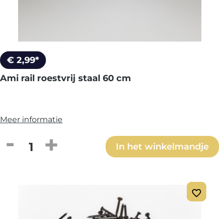
€ 2,99*
Ami rail roestvrij staal 60 cm
Meer informatie
Producthoeveelheid: Voer de gewenste h
In het winkelmandje