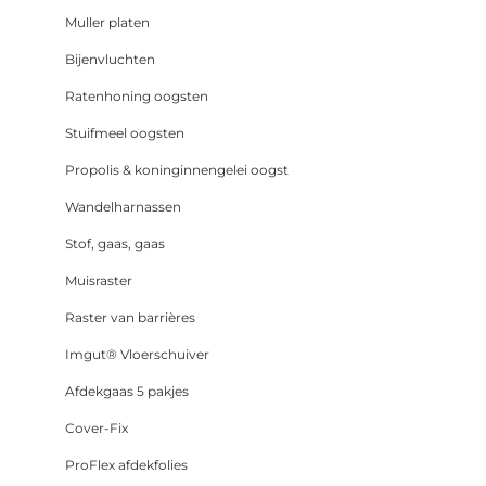
Muller platen
Bijenvluchten
Ratenhoning oogsten
Stuifmeel oogsten
Propolis & koninginnengelei oogst
Wandelharnassen
Stof, gaas, gaas
Muisraster
Raster van barrières
Imgut® Vloerschuiver
Afdekgaas 5 pakjes
Cover-Fix
ProFlex afdekfolies