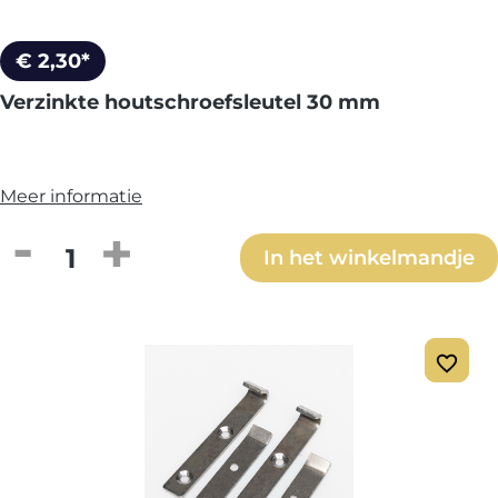
€ 2,30*
Verzinkte houtschroefsleutel 30 mm
Meer informatie
Producthoeveelheid: Voer de gewenste h
In het winkelmandje