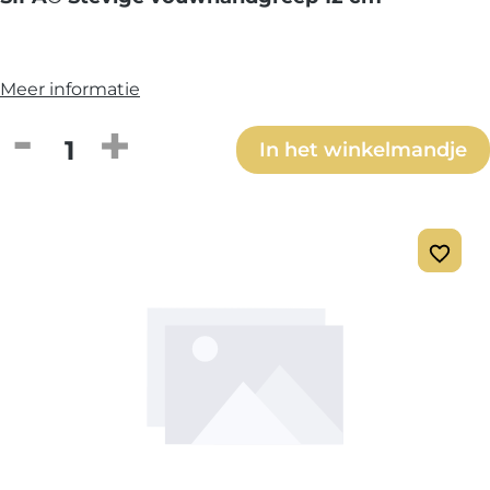
Meer informatie
Producthoeveelheid: Voer de gewenste h
In het winkelmandje