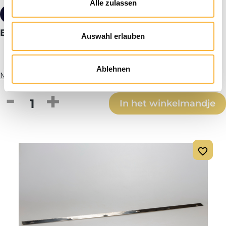
Alle zulassen
€ 2,20*
EWK Houtschroefsleutel
Auswahl erlauben
Ablehnen
Meer informatie
Producthoeveelheid: Voer de gewenste h
In het winkelmandje