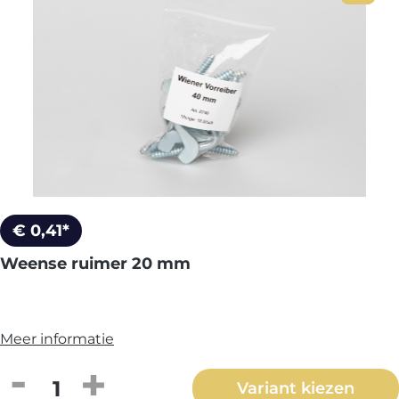
€ 0,41*
Weense ruimer 20 mm
Meer informatie
Producthoeveelheid: Voer de gewenste h
Variant kiezen