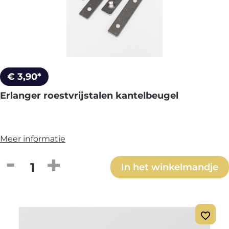
€ 3,90*
Erlanger roestvrijstalen kantelbeugel
Meer informatie
Producthoeveelheid: Voer de gewenste h
In het winkelmandje