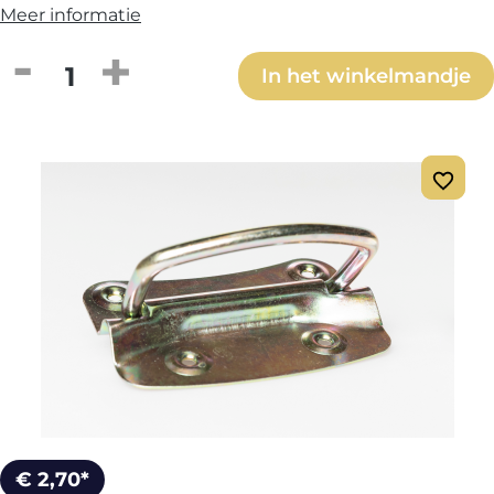
Meer informatie
Producthoeveelheid: Voer de gewenste h
In het winkelmandje
€ 2,70*