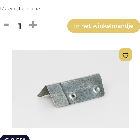
Meer informatie
Producthoeveelheid: Voer de gewenste h
In het winkelmandje