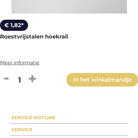
€ 1,82*
Roestvrijstalen hoekrail
Meer informatie
Producthoeveelheid: Voer de gewenste h
In het winkelmandje
SERVICE HOTLINE
SERVICE