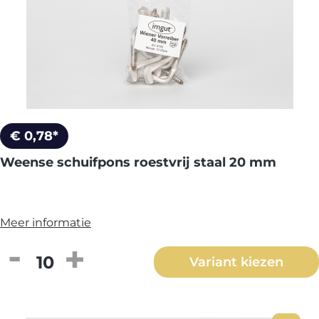
€ 0,78*
Weense schuifpons roestvrij staal 20 mm
Meer informatie
Producthoeveelheid: Voer de gewenste h
Variant kiezen