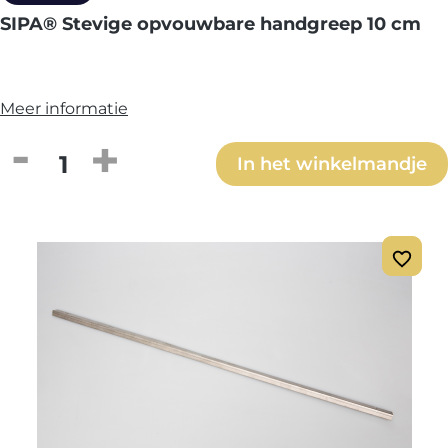
SIPA® Stevige opvouwbare handgreep 10 cm
Meer informatie
Producthoeveelheid: Voer de gewenste h
In het winkelmandje