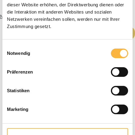
dieser Website erhöhen, der Direktwerbung dienen oder
die Interaktion mit anderen Websites und sozialen
Meer informatie
Netzwerken vereinfachen sollen, werden nur mit Ihrer
Zustimmung gesetzt.
Producthoeveelheid: Voer de gewenste h
In het winkelmandje
Einwilligungsauswahl
Notwendig
Präferenzen
Statistiken
Marketing