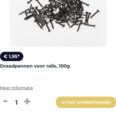
€ 1,95*
Draadpennen voor rails, 100g
Meer informatie
Producthoeveelheid: Voer de gewenste h
In het winkelmandje