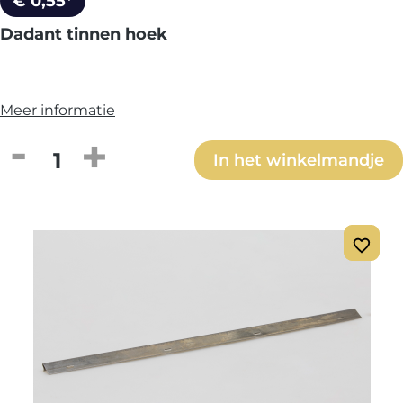
€ 0,55*
Dadant tinnen hoek
Meer informatie
Producthoeveelheid: Voer de gewenste h
In het winkelmandje