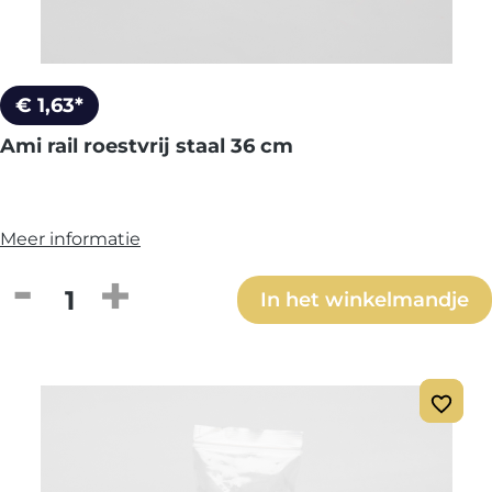
€ 1,63*
Ami rail roestvrij staal 36 cm
Meer informatie
Producthoeveelheid: Voer de gewenste h
In het winkelmandje