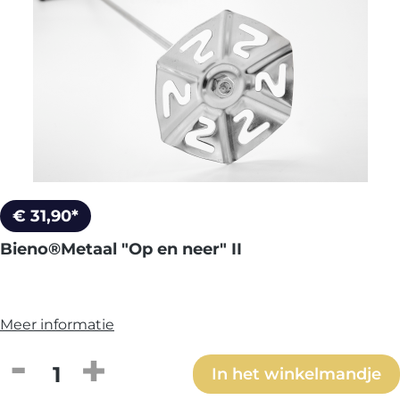
€ 31,90*
Bieno®Metaal "Op en neer" II
Meer informatie
Producthoeveelheid: Voer de gewenste h
In het winkelmandje