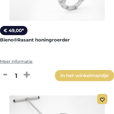
€ 49,00*
Bieno®Rasant honingroerder
Meer informatie
Producthoeveelheid: Voer de gewenste h
In het winkelmandje