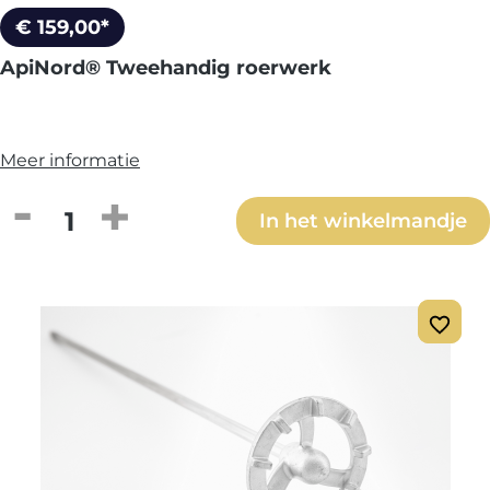
€ 159,00*
ApiNord® Tweehandig roerwerk
Meer informatie
Producthoeveelheid: Voer de gewenste h
In het winkelmandje