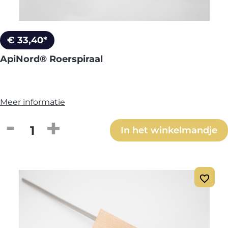
€ 33,40*
ApiNord® Roerspiraal
Meer informatie
Producthoeveelheid: Voer de gewenste h
In het winkelmandje