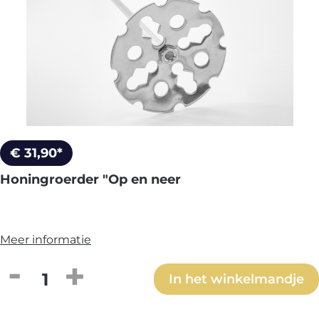
€ 31,90*
Honingroerder "Op en neer
Meer informatie
Producthoeveelheid: Voer de gewenste h
In het winkelmandje