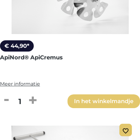
€ 44,90*
ApiNord® ApiCremus
Meer informatie
Producthoeveelheid: Voer de gewenste h
In het winkelmandje