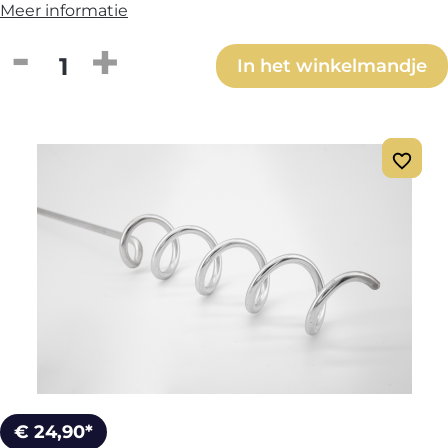
Meer informatie
Producthoeveelheid: Voer de gewenste h
In het winkelmandje
€ 24,90*