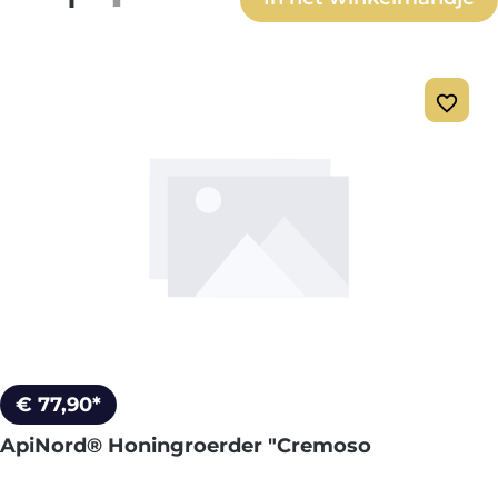
€ 77,90*
ApiNord® Honingroerder "Cremoso