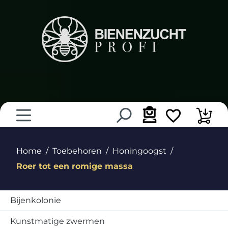
hoofdinhoud
Home
Toebehoren
Honingoogst
Roer tot een romige massa
Bijenkolonie
Kunstmatige zwermen