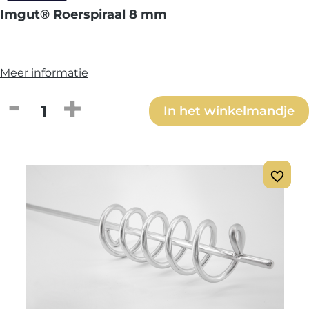
Imgut® Roerspiraal 8 mm
Meer informatie
Producthoeveelheid: Voer de gewenste h
In het winkelmandje