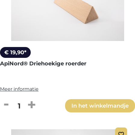
€ 19,90*
ApiNord® Driehoekige roerder
Meer informatie
Producthoeveelheid: Voer de gewenste h
In het winkelmandje