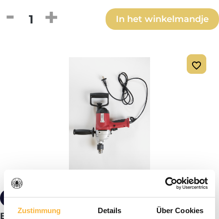
Producthoeveelheid: Voer de gewenste h
In het winkelmandje
€ 129,00*
Zustimmung
Details
Über Cookies
Bieno® Tweehanden elektrische mixer