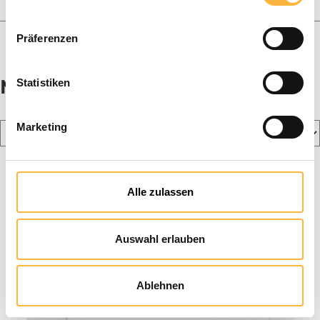
Honing en geschenkdozen
Blog
Präferenzen
Middenwand gietmallen
Statistiken
Marketing
Alle zulassen
Auswahl erlauben
Ablehnen