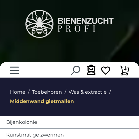
hoofdinhoud
Home
Toebehoren
Was & extractie
Middenwand gietmallen
Bijenkolonie
Kunstmatige zwermen