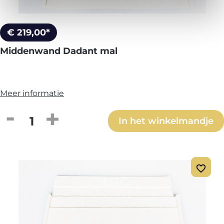
€ 219,00*
Middenwand Dadant mal
Meer informatie
Producthoeveelheid: Voer de gewenste h
In het winkelmandje