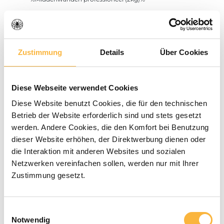
Muren in het midden
Zonnewas smelter
Stoomwassmelter
Zustimmung
Details
Über Cookies
Stoom meester
Wasemmer
Diese Webseite verwendet Cookies
Middenwand gietsystemen
Diese Website benutzt Cookies, die für den technischen
Betrieb der Website erforderlich sind und stets gesetzt
Middenwand gietmallen
werden. Andere Cookies, die den Komfort bei Benutzung
Gereedschap
dieser Website erhöhen, der Direktwerbung dienen oder
die Interaktion mit anderen Websites und sozialen
% Resterende voorraad %
Netzwerken vereinfachen sollen, werden nur mit Ihrer
Koninginnenteelt
Zustimmung gesetzt.
Kaarsen maken
Einwilligungsauswahl
Manden & zwermen
Notwendig