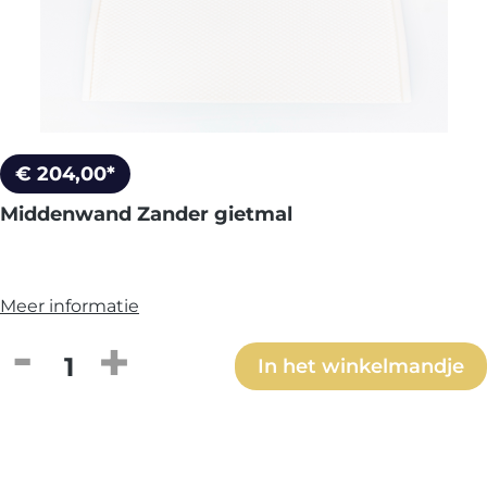
€ 204,00*
Middenwand Zander gietmal
Meer informatie
Producthoeveelheid: Voer de gewenste h
In het winkelmandje