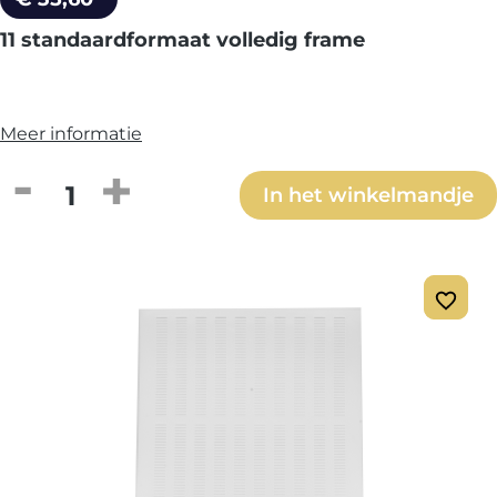
11 standaardformaat volledig frame
Meer informatie
Producthoeveelheid: Voer de gewenste h
In het winkelmandje