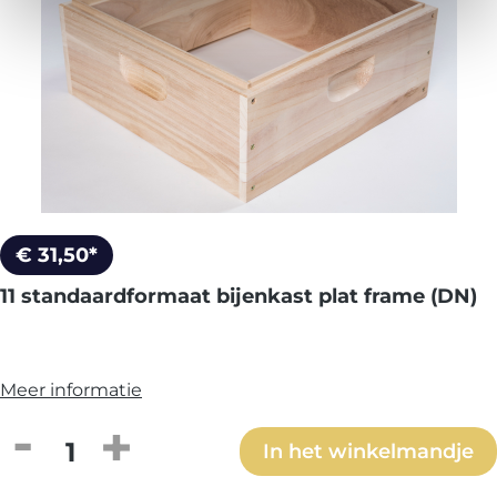
€ 31,50*
11 standaardformaat bijenkast plat frame (DN)
Meer informatie
Producthoeveelheid: Voer de gewenste h
In het winkelmandje