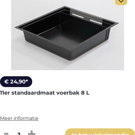
€ 24,90*
11er standaardmaat voerbak 8 L
Meer informatie
Producthoeveelheid: Voer de gewenste h
In het winkelmandje