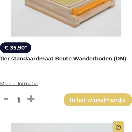
€ 35,90*
11er standaardmaat Beute Wanderboden (DN)
Meer informatie
Producthoeveelheid: Voer de gewenste h
In het winkelmandje