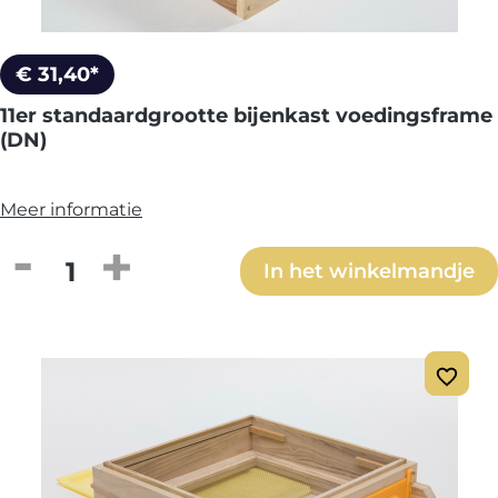
€ 31,40*
11er standaardgrootte bijenkast voedingsframe
(DN)
Meer informatie
Producthoeveelheid: Voer de gewenste h
In het winkelmandje