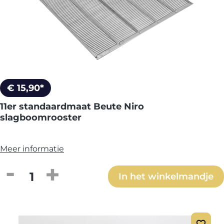
€ 15,90*
11er standaardmaat Beute Niro
slagboomrooster
Meer informatie
Producthoeveelheid: Voer de gewenste h
In het winkelmandje