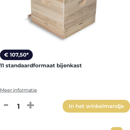
€ 107,50*
11 standaardformaat bijenkast
Meer informatie
Producthoeveelheid: Voer de gewenste h
In het winkelmandje