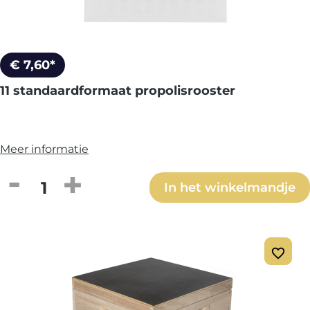
€ 7,60*
11 standaardformaat propolisrooster
Meer informatie
Producthoeveelheid: Voer de gewenste h
In het winkelmandje