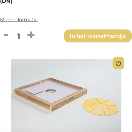
(DN)
Meer informatie
Producthoeveelheid: Voer de gewenste h
In het winkelmandje