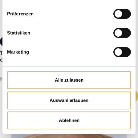
Präferenzen
Statistiken
€ 19,90*
Marketing
11 standaardmaat plunderbusdeksel semi
conisch
Meer informatie
Alle zulassen
Producthoeveelheid: Voer de gewenste h
In het winkelmandje
Auswahl erlauben
Ablehnen