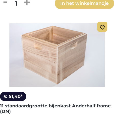
Producthoeveelheid: Voer de gewenste h
In het winkelmandje
€ 51,40*
11 standaardgrootte bijenkast Anderhalf frame
(DN)