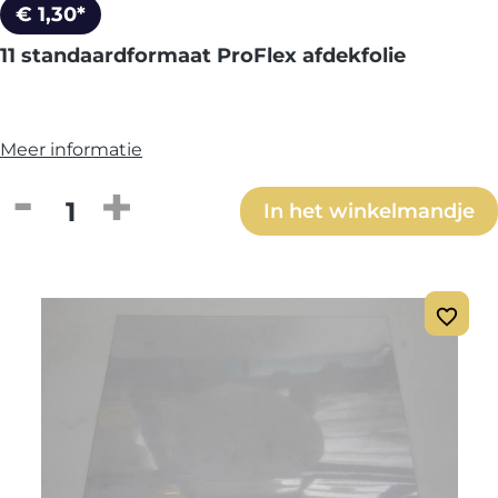
€ 1,30*
11 standaardformaat ProFlex afdekfolie
Meer informatie
Producthoeveelheid: Voer de gewenste h
In het winkelmandje