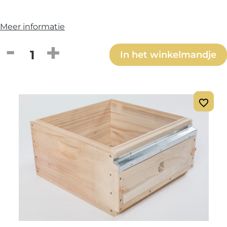
Meer informatie
Producthoeveelheid: Voer de gewenste h
In het winkelmandje