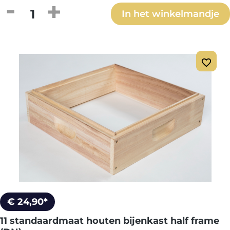
Producthoeveelheid: Voer de gewenste h
In het winkelmandje
€ 24,90*
11 standaardmaat houten bijenkast half frame