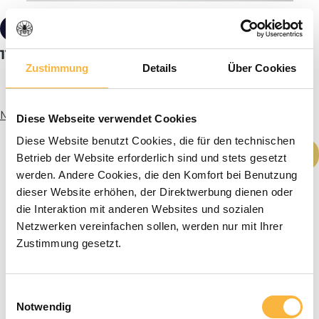
€ 25,50*
11er standaardmaat buit tussenplank (DN)
Zustimmung
Details
Über Cookies
Meer informatie
Diese Webseite verwendet Cookies
Diese Website benutzt Cookies, die für den technischen
Producthoeveelheid: Voer de gewenste h
In het winkelmandje
Betrieb der Website erforderlich sind und stets gesetzt
werden. Andere Cookies, die den Komfort bei Benutzung
dieser Website erhöhen, der Direktwerbung dienen oder
die Interaktion mit anderen Websites und sozialen
Netzwerken vereinfachen sollen, werden nur mit Ihrer
Zustimmung gesetzt.
Einwilligungsauswahl
Notwendig