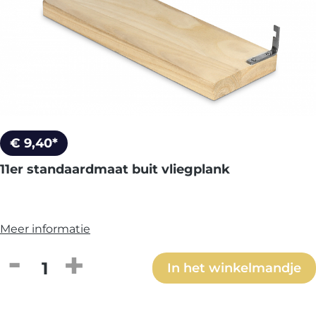
€ 9,40*
11er standaardmaat buit vliegplank
Meer informatie
Producthoeveelheid: Voer de gewenste h
In het winkelmandje