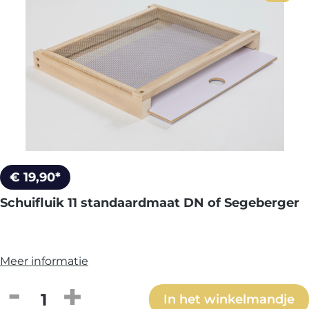
€ 19,90*
Schuifluik 11 standaardmaat DN of Segeberger
Meer informatie
Producthoeveelheid: Voer de gewenste h
In het winkelmandje