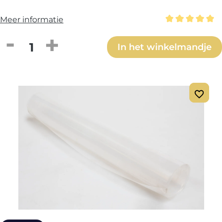
Meer informatie
Gemiddelde wa
Producthoeveelheid: Voer de gewenste h
In het winkelmandje