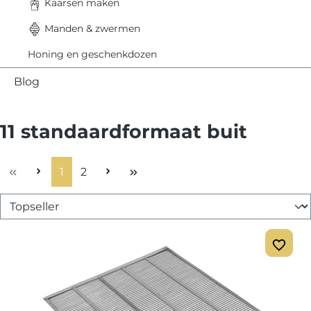
Kaarsen maken
Manden & zwermen
Honing en geschenkdozen
Blog
11 standaardformaat buit
Pagina
Pagina
1
2