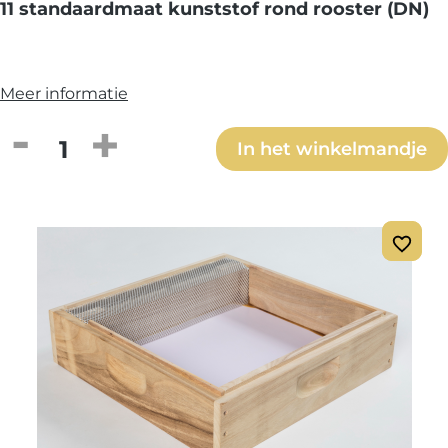
11 standaardmaat kunststof rond rooster (DN)
Meer informatie
Producthoeveelheid: Voer de gewenste h
In het winkelmandje