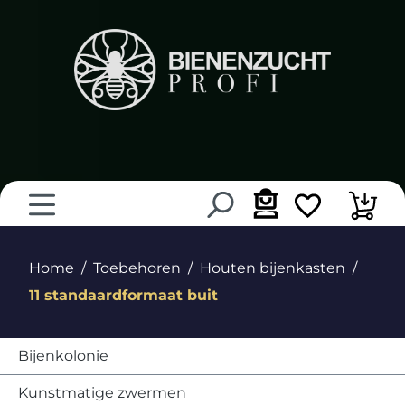
hoofdinhoud
Home
Toebehoren
Houten bijenkasten
11 standaardformaat buit
Bijenkolonie
Kunstmatige zwermen