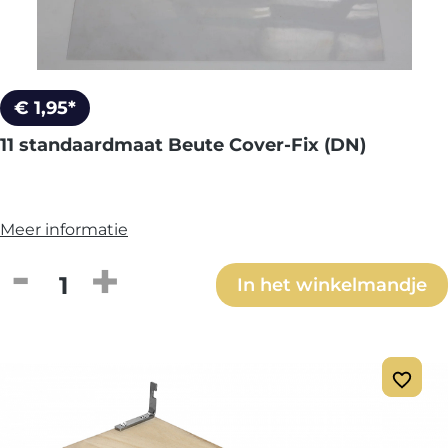
€ 1,95*
11 standaardmaat Beute Cover-Fix (DN)
Meer informatie
Producthoeveelheid: Voer de gewenste h
In het winkelmandje