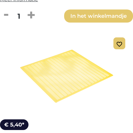
Producthoeveelheid: Voer de gewenste h
In het winkelmandje
€ 5,40*